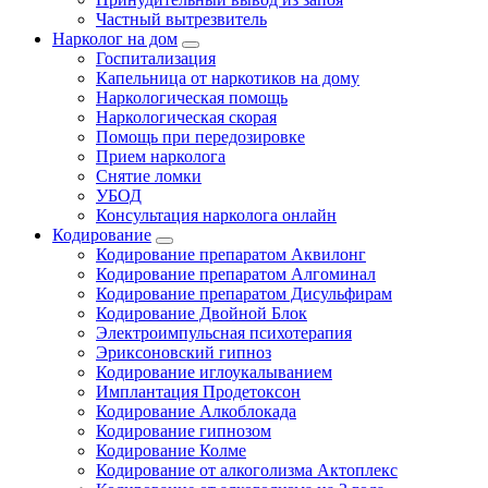
Частный вытрезвитель
Нарколог на дом
Госпитализация
Капельница от наркотиков на дому
Наркологическая помощь
Наркологическая скорая
Помощь при передозировке
Прием нарколога
Снятие ломки
УБОД
Консультация нарколога онлайн
Кодирование
Кодирование препаратом Аквилонг
Кодирование препаратом Алгоминал
Кодирование препаратом Дисульфирам
Кодирование Двойной Блок
Электроимпульсная психотерапия
Эриксоновский гипноз
Кодирование иглоукалыванием
Имплантация Продетоксон
Кодирование Алкоблокада
Кодирование гипнозом
Кодирование Колме
Кодирование от алкоголизма Актоплекс