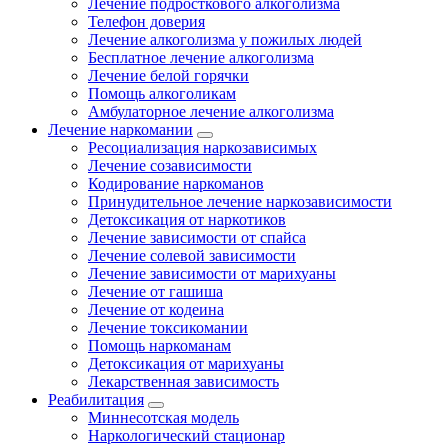
Лечение подросткового алкоголизма
Телефон доверия
Лечение алкоголизма у пожилых людей
Бесплатное лечение алкоголизма
Лечение белой горячки
Помощь алкоголикам
Амбулаторное лечение алкоголизма
Лечение наркомании
Ресоциализация наркозависимых
Лечение созависимости
Кодирование наркоманов
Принудительное лечение наркозависимости
Детоксикация от наркотиков
Лечение зависимости от спайса
Лечение солевой зависимости
Лечение зависимости от марихуаны
Лечение от гашиша
Лечение от кодеина
Лечение токсикомании
Помощь наркоманам
Детоксикация от марихуаны
Лекарственная зависимость
Реабилитация
Миннесотская модель
Наркологический стационар