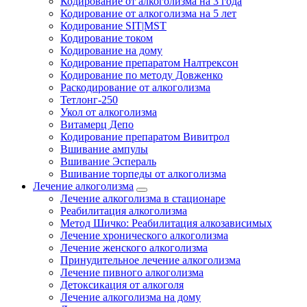
Кодирование от алкоголизма на 3 года
Кодирование от алкоголизма на 5 лет
Кодирование SIT|MST
Кодирование током
Кодирование на дому
Кодирование препаратом Налтрексон
Кодирование по методу Довженко
Раскодирование от алкоголизма
Тетлонг-250
Укол от алкоголизма
Витамерц Депо
Кодирование препаратом Вивитрол
Вшивание ампулы
Вшивание Эспераль
Вшивание торпеды от алкоголизма
Лечение алкоголизма
Лечение алкоголизма в стационаре
Реабилитация алкоголизма
Метод Шичко: Реабилитация алкозависимых
Лечение хронического алкоголизма
Лечение женского алкоголизма
Принудительное лечение алкоголизма
Лечение пивного алкоголизма
Детоксикация от алкоголя
Лечение алкоголизма на дому