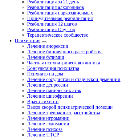
Реабилитация за 21 день
Реабилитация алкоголиков
Реабилитация наркозависимых
Принудительная реабилитация
Реабилитация 12 шагов
Реабилитация Day Top
Терапевтическое сообщество
Психиатрия
Лечение анорексии
Лечение биполярного расстройства
Лечение булимии
Частная психиатрическая клиника
Консультация психиатра
Психиатр на дом
Лечение сосудистой и старческой деменции
Лечение депрессии
Лечение панических атак
Лечение шизофрении
Врач-психиатр
Вызов скорой психиатрической помощи
Лечение тревожного расстройства
Лечение игромании
Лечение лудомании
Лечение психоза
Лечение ПТСР