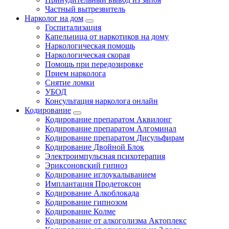
Частный вытрезвитель
Нарколог на дом
Госпитализация
Капельница от наркотиков на дому
Наркологическая помощь
Наркологическая скорая
Помощь при передозировке
Прием нарколога
Снятие ломки
УБОД
Консультация нарколога онлайн
Кодирование
Кодирование препаратом Аквилонг
Кодирование препаратом Алгоминал
Кодирование препаратом Дисульфирам
Кодирование Двойной Блок
Электроимпульсная психотерапия
Эриксоновский гипноз
Кодирование иглоукалыванием
Имплантация Продетоксон
Кодирование Алкоблокада
Кодирование гипнозом
Кодирование Колме
Кодирование от алкоголизма Актоплекс