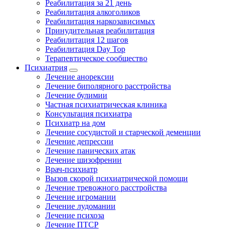
Реабилитация за 21 день
Реабилитация алкоголиков
Реабилитация наркозависимых
Принудительная реабилитация
Реабилитация 12 шагов
Реабилитация Day Top
Терапевтическое сообщество
Психиатрия
Лечение анорексии
Лечение биполярного расстройства
Лечение булимии
Частная психиатрическая клиника
Консультация психиатра
Психиатр на дом
Лечение сосудистой и старческой деменции
Лечение депрессии
Лечение панических атак
Лечение шизофрении
Врач-психиатр
Вызов скорой психиатрической помощи
Лечение тревожного расстройства
Лечение игромании
Лечение лудомании
Лечение психоза
Лечение ПТСР