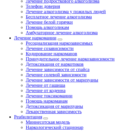
Лечение подросткового алкоголизма
Телефон доверия
Лечение алкоголизма у пожилых людей
Бесплатное лечение алкоголизма
Лечение белой горячки
Помощь алкоголикам
Амбулаторное лечение алкоголизма
Лечение наркомании
Ресоциализация наркозависимых
Лечение созависимости
Кодирование наркоманов
Принудительное лечение наркозависимости
Детоксикация от наркотиков
Лечение зависимости от спайса
Лечение солевой зависимости
Лечение зависимости от марихуаны
Лечение от гашиша
Лечение от кодеина
Лечение токсикомании
Помощь наркоманам
Детоксикация от марихуаны
Лекарственная зависимость
Реабилитация
Миннесотская модель
Наркологический стационар