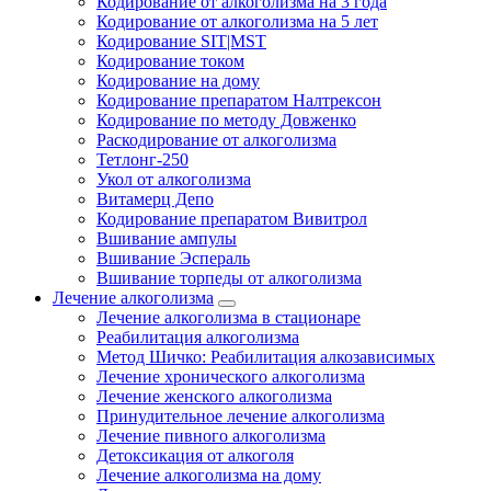
Кодирование от алкоголизма на 3 года
Кодирование от алкоголизма на 5 лет
Кодирование SIT|MST
Кодирование током
Кодирование на дому
Кодирование препаратом Налтрексон
Кодирование по методу Довженко
Раскодирование от алкоголизма
Тетлонг-250
Укол от алкоголизма
Витамерц Депо
Кодирование препаратом Вивитрол
Вшивание ампулы
Вшивание Эспераль
Вшивание торпеды от алкоголизма
Лечение алкоголизма
Лечение алкоголизма в стационаре
Реабилитация алкоголизма
Метод Шичко: Реабилитация алкозависимых
Лечение хронического алкоголизма
Лечение женского алкоголизма
Принудительное лечение алкоголизма
Лечение пивного алкоголизма
Детоксикация от алкоголя
Лечение алкоголизма на дому