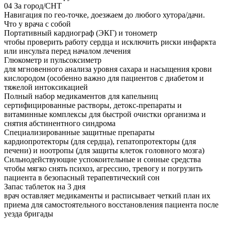
04
За город/СНТ
Навигация по гео-точке, доезжаем до любого хутора/дачи.
Что у врача с собой
Портативный кардиограф (ЭКГ) и тонометр
чтобы проверить работу сердца и исключить риски инфаркта
или инсульта перед началом лечения
Глюкометр и пульсоксиметр
для мгновенного анализа уровня сахара и насыщения крови
кислородом (особенно важно для пациентов с диабетом и
тяжелой интоксикацией
Полный набор медикаментов для капельниц
сертифицированные растворы, детокс-препараты и
витаминные комплексы для быстрой очистки организма и
снятия абстинентного синдрома
Специализированные защитные препараты
кардиопротекторы (для сердца), гепатопротекторы (для
печени) и ноотропы (для защиты клеток головного мозга)
Сильнодействующие успокоительные и сонные средства
чтобы мягко снять психоз, агрессию, тревогу и погрузить
пациента в безопасный терапевтический сон
Запас таблеток на 3 дня
врач оставляет медикаменты и расписывает четкий план их
приема для самостоятельного восстановления пациента после
уезда бригады