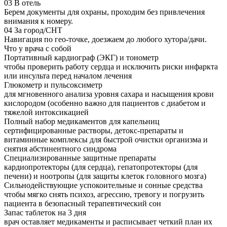
03
В отель
Берем документы для охраны, проходим без привлечения
внимания к номеру.
04
За город/СНТ
Навигация по гео-точке, доезжаем до любого хутора/дачи.
Что у врача с собой
Портативный кардиограф (ЭКГ) и тонометр
чтобы проверить работу сердца и исключить риски инфаркта
или инсульта перед началом лечения
Глюкометр и пульсоксиметр
для мгновенного анализа уровня сахара и насыщения крови
кислородом (особенно важно для пациентов с диабетом и
тяжелой интоксикацией
Полный набор медикаментов для капельниц
сертифицированные растворы, детокс-препараты и
витаминные комплексы для быстрой очистки организма и
снятия абстинентного синдрома
Специализированные защитные препараты
кардиопротекторы (для сердца), гепатопротекторы (для
печени) и ноотропы (для защиты клеток головного мозга)
Сильнодействующие успокоительные и сонные средства
чтобы мягко снять психоз, агрессию, тревогу и погрузить
пациента в безопасный терапевтический сон
Запас таблеток на 3 дня
врач оставляет медикаменты и расписывает четкий план их