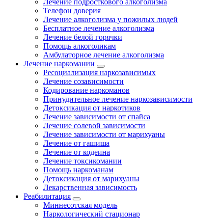
Лечение подросткового алкоголизма
Телефон доверия
Лечение алкоголизма у пожилых людей
Бесплатное лечение алкоголизма
Лечение белой горячки
Помощь алкоголикам
Амбулаторное лечение алкоголизма
Лечение наркомании
Ресоциализация наркозависимых
Лечение созависимости
Кодирование наркоманов
Принудительное лечение наркозависимости
Детоксикация от наркотиков
Лечение зависимости от спайса
Лечение солевой зависимости
Лечение зависимости от марихуаны
Лечение от гашиша
Лечение от кодеина
Лечение токсикомании
Помощь наркоманам
Детоксикация от марихуаны
Лекарственная зависимость
Реабилитация
Миннесотская модель
Наркологический стационар