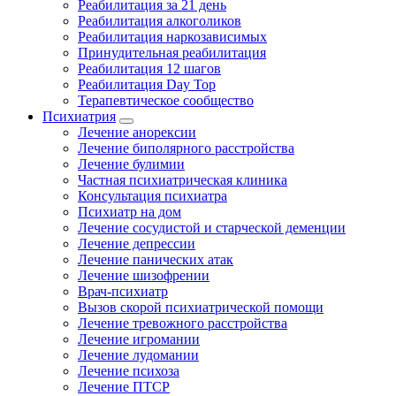
Реабилитация за 21 день
Реабилитация алкоголиков
Реабилитация наркозависимых
Принудительная реабилитация
Реабилитация 12 шагов
Реабилитация Day Top
Терапевтическое сообщество
Психиатрия
Лечение анорексии
Лечение биполярного расстройства
Лечение булимии
Частная психиатрическая клиника
Консультация психиатра
Психиатр на дом
Лечение сосудистой и старческой деменции
Лечение депрессии
Лечение панических атак
Лечение шизофрении
Врач-психиатр
Вызов скорой психиатрической помощи
Лечение тревожного расстройства
Лечение игромании
Лечение лудомании
Лечение психоза
Лечение ПТСР