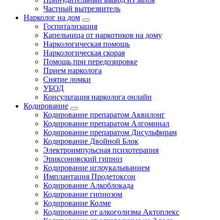
Частный вытрезвитель
Нарколог на дом
Госпитализация
Капельница от наркотиков на дому
Наркологическая помощь
Наркологическая скорая
Помощь при передозировке
Прием нарколога
Снятие ломки
УБОД
Консультация нарколога онлайн
Кодирование
Кодирование препаратом Аквилонг
Кодирование препаратом Алгоминал
Кодирование препаратом Дисульфирам
Кодирование Двойной Блок
Электроимпульсная психотерапия
Эриксоновский гипноз
Кодирование иглоукалыванием
Имплантация Продетоксон
Кодирование Алкоблокада
Кодирование гипнозом
Кодирование Колме
Кодирование от алкоголизма Актоплекс