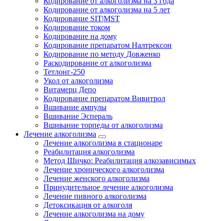
Кодирование от алкоголизма на 3 года
Кодирование от алкоголизма на 5 лет
Кодирование SIT|MST
Кодирование током
Кодирование на дому
Кодирование препаратом Налтрексон
Кодирование по методу Довженко
Раскодирование от алкоголизма
Тетлонг-250
Укол от алкоголизма
Витамерц Депо
Кодирование препаратом Вивитрол
Вшивание ампулы
Вшивание Эспераль
Вшивание торпеды от алкоголизма
Лечение алкоголизма
Лечение алкоголизма в стационаре
Реабилитация алкоголизма
Метод Шичко: Реабилитация алкозависимых
Лечение хронического алкоголизма
Лечение женского алкоголизма
Принудительное лечение алкоголизма
Лечение пивного алкоголизма
Детоксикация от алкоголя
Лечение алкоголизма на дому