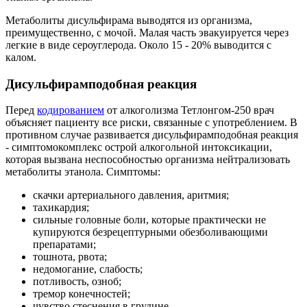
Метаболиты дисульфирама выводятся из организма,
преимущественно, с мочой. Малая часть эвакуируется через
легкие в виде сероуглерода. Около 15 - 20% выводится с
калом.
Дисульфирамподобная реакция
Перед
кодированием
от алкоголизма Тетлонгом-250 врач
объясняет пациенту все риски, связанные с употреблением. В
противном случае развивается дисульфирамподобная реакция
- симптомокомплекс острой алкогольной интоксикации,
которая вызвана неспособностью организма нейтрализовать
метаболиты этанола. Симптомы:
скачки артериального давления, аритмия;
тахикардия;
сильные головные боли, которые практически не
купируются безрецептурными обезболивающими
препаратами;
тошнота, рвота;
недомогание, слабость;
потливость, озноб;
тремор конечностей;
чувство стеснения в грудине.