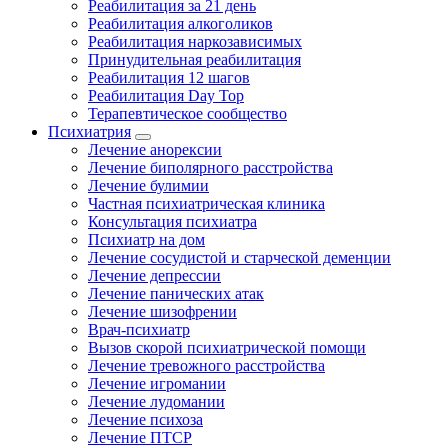
Реабилитация за 21 день
Реабилитация алкоголиков
Реабилитация наркозависимых
Принудительная реабилитация
Реабилитация 12 шагов
Реабилитация Day Top
Терапевтическое сообщество
Психиатрия
Лечение анорексии
Лечение биполярного расстройства
Лечение булимии
Частная психиатрическая клиника
Консультация психиатра
Психиатр на дом
Лечение сосудистой и старческой деменции
Лечение депрессии
Лечение панических атак
Лечение шизофрении
Врач-психиатр
Вызов скорой психиатрической помощи
Лечение тревожного расстройства
Лечение игромании
Лечение лудомании
Лечение психоза
Лечение ПТСР