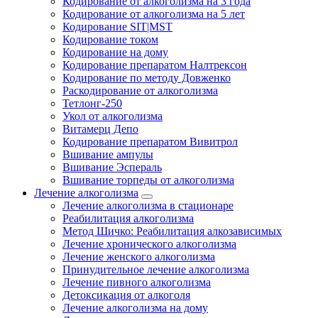
Кодирование от алкоголизма на 3 года
Кодирование от алкоголизма на 5 лет
Кодирование SIT|MST
Кодирование током
Кодирование на дому
Кодирование препаратом Налтрексон
Кодирование по методу Довженко
Раскодирование от алкоголизма
Тетлонг-250
Укол от алкоголизма
Витамерц Депо
Кодирование препаратом Вивитрол
Вшивание ампулы
Вшивание Эспераль
Вшивание торпеды от алкоголизма
Лечение алкоголизма
Лечение алкоголизма в стационаре
Реабилитация алкоголизма
Метод Шичко: Реабилитация алкозависимых
Лечение хронического алкоголизма
Лечение женского алкоголизма
Принудительное лечение алкоголизма
Лечение пивного алкоголизма
Детоксикация от алкоголя
Лечение алкоголизма на дому