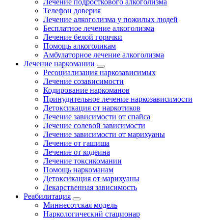
Лечение подросткового алкоголизма
Телефон доверия
Лечение алкоголизма у пожилых людей
Бесплатное лечение алкоголизма
Лечение белой горячки
Помощь алкоголикам
Амбулаторное лечение алкоголизма
Лечение наркомании
Ресоциализация наркозависимых
Лечение созависимости
Кодирование наркоманов
Принудительное лечение наркозависимости
Детоксикация от наркотиков
Лечение зависимости от спайса
Лечение солевой зависимости
Лечение зависимости от марихуаны
Лечение от гашиша
Лечение от кодеина
Лечение токсикомании
Помощь наркоманам
Детоксикация от марихуаны
Лекарственная зависимость
Реабилитация
Миннесотская модель
Наркологический стационар