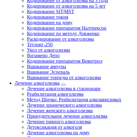
Кодирование от алкоголизма на 3 года
Кодирование от алкоголизма на 5 лет
Кодирование SIT|MST
Кодирование током
Кодирование на дому
Кодирование препаратом Налтрексон
Кодирование по методу Довженко
Раскодирование от алкоголизма
Тетлонг-250
Укол от алкоголизма
Витамерц Депо
Кодирование препаратом Вивитрол
Вшивание ампулы
Вшивание Эспераль
Вшивание торпеды от алкоголизма
Лечение алкоголизма
Лечение алкоголизма в стационаре
Реабилитация алкоголизма
Метод Шичко: Реабилитация алкозависимых
Лечение хронического алкоголизма
Лечение женского алкоголизма
Принудительное лечение алкоголизма
Лечение пивного алкоголизма
Детоксикация от алкоголя
Лечение алкоголизма на дому