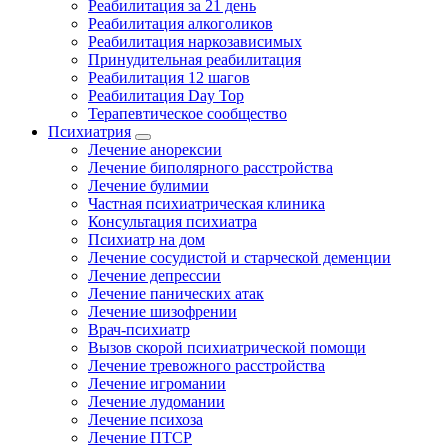
Реабилитация за 21 день
Реабилитация алкоголиков
Реабилитация наркозависимых
Принудительная реабилитация
Реабилитация 12 шагов
Реабилитация Day Top
Терапевтическое сообщество
Психиатрия
Лечение анорексии
Лечение биполярного расстройства
Лечение булимии
Частная психиатрическая клиника
Консультация психиатра
Психиатр на дом
Лечение сосудистой и старческой деменции
Лечение депрессии
Лечение панических атак
Лечение шизофрении
Врач-психиатр
Вызов скорой психиатрической помощи
Лечение тревожного расстройства
Лечение игромании
Лечение лудомании
Лечение психоза
Лечение ПТСР