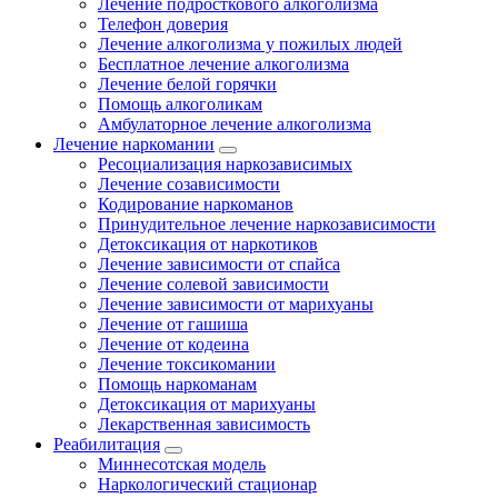
Лечение подросткового алкоголизма
Телефон доверия
Лечение алкоголизма у пожилых людей
Бесплатное лечение алкоголизма
Лечение белой горячки
Помощь алкоголикам
Амбулаторное лечение алкоголизма
Лечение наркомании
Ресоциализация наркозависимых
Лечение созависимости
Кодирование наркоманов
Принудительное лечение наркозависимости
Детоксикация от наркотиков
Лечение зависимости от спайса
Лечение солевой зависимости
Лечение зависимости от марихуаны
Лечение от гашиша
Лечение от кодеина
Лечение токсикомании
Помощь наркоманам
Детоксикация от марихуаны
Лекарственная зависимость
Реабилитация
Миннесотская модель
Наркологический стационар