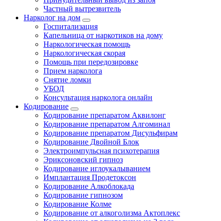
Частный вытрезвитель
Нарколог на дом
Госпитализация
Капельница от наркотиков на дому
Наркологическая помощь
Наркологическая скорая
Помощь при передозировке
Прием нарколога
Снятие ломки
УБОД
Консультация нарколога онлайн
Кодирование
Кодирование препаратом Аквилонг
Кодирование препаратом Алгоминал
Кодирование препаратом Дисульфирам
Кодирование Двойной Блок
Электроимпульсная психотерапия
Эриксоновский гипноз
Кодирование иглоукалыванием
Имплантация Продетоксон
Кодирование Алкоблокада
Кодирование гипнозом
Кодирование Колме
Кодирование от алкоголизма Актоплекс