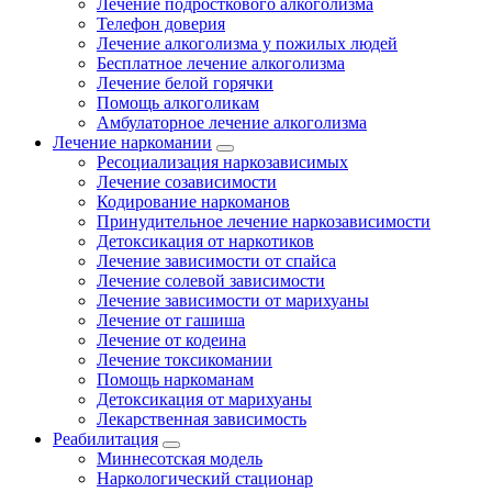
Лечение подросткового алкоголизма
Телефон доверия
Лечение алкоголизма у пожилых людей
Бесплатное лечение алкоголизма
Лечение белой горячки
Помощь алкоголикам
Амбулаторное лечение алкоголизма
Лечение наркомании
Ресоциализация наркозависимых
Лечение созависимости
Кодирование наркоманов
Принудительное лечение наркозависимости
Детоксикация от наркотиков
Лечение зависимости от спайса
Лечение солевой зависимости
Лечение зависимости от марихуаны
Лечение от гашиша
Лечение от кодеина
Лечение токсикомании
Помощь наркоманам
Детоксикация от марихуаны
Лекарственная зависимость
Реабилитация
Миннесотская модель
Наркологический стационар