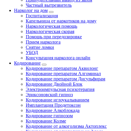
Частный вытрезвитель
Нарколог на дом
Госпитализация
Капельница от наркотиков на дому
Наркологическая помощь
Наркологическая скорая
Помощь при передозировке
Прием нарколога
Снятие ломки
УБОД
Консультация нарколога онлайн
Кодирование
Кодирование препаратом Аквилонг
Кодирование препаратом Алгоминал
Кодирование препаратом Дисульфирам
Кодирование Двойной Блок
Электроимпульсная психотерапия
Эриксоновский гипноз
Кодирование иглоукалыванием
Имплантация Продетоксон
Кодирование Алкоблокада
Кодирование гипнозом
Кодирование Колме
Кодирование от алкоголизма Актоплекс