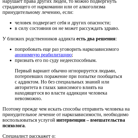
нарушает права других людей, то можно подвергнуть
страдающего от наркомании или от алкоголизма
принудительному лечению, если:
человек подвергает себя и других опасности;
в силу состояния он не может рассуждать здраво.
У близких родственников аддикта
есть два решения
:
попробовать еще раз уговорить наркозависимого
анонимную реабилитацию
;
признать его по суду недееспособным.
Первый вариант обычно игнорируется людьми,
потерпевших поражение при попытке пообщаться
с аддиктом. Но без специальных знаний или
авторитета в глазах зависимого влиять на
находящегося во власти аддикции человека
невозможно.
Поэтому прежде чем искать способы отправить человека на
принудительное лечение от наркозависимости, необходимо
воспользоваться услугой
интервенции – вмешательства
психолога
.
Специалист расскажет о: