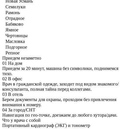
Новая Усмань
Семилуки
Рамонь
Отрадное
Бабяково
Ямное
Чертовицы
Масловка
Подгорное
Репное
Приедем незаметно
01
На дом
Приедем за 20 минут, машина без символики, поднимемся
тихо.
02
В офис
Врач в гражданской одежде, заходит под видом знакомого/
консультанта, полная тайна перед коллегами.
03
В отель
Берем документы для охраны, проходим без привлечения
внимания к номеру.
04
За город/СНТ
Навигация по гео-точке, доезжаем до любого хутора/дачи.
Что у врача с собой
Портативный кардиограф (ЭКГ) и тонометр