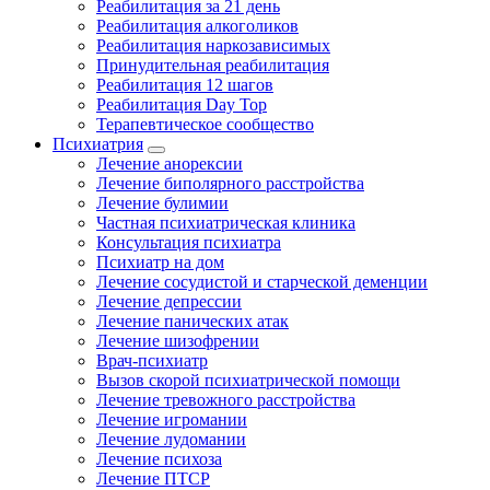
Реабилитация за 21 день
Реабилитация алкоголиков
Реабилитация наркозависимых
Принудительная реабилитация
Реабилитация 12 шагов
Реабилитация Day Top
Терапевтическое сообщество
Психиатрия
Лечение анорексии
Лечение биполярного расстройства
Лечение булимии
Частная психиатрическая клиника
Консультация психиатра
Психиатр на дом
Лечение сосудистой и старческой деменции
Лечение депрессии
Лечение панических атак
Лечение шизофрении
Врач-психиатр
Вызов скорой психиатрической помощи
Лечение тревожного расстройства
Лечение игромании
Лечение лудомании
Лечение психоза
Лечение ПТСР