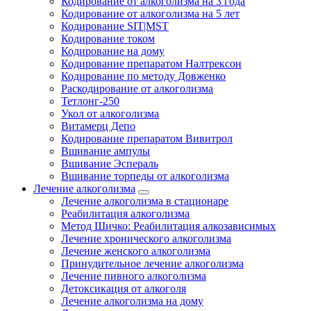
Кодирование от алкоголизма на 3 года
Кодирование от алкоголизма на 5 лет
Кодирование SIT|MST
Кодирование током
Кодирование на дому
Кодирование препаратом Налтрексон
Кодирование по методу Довженко
Раскодирование от алкоголизма
Тетлонг-250
Укол от алкоголизма
Витамерц Депо
Кодирование препаратом Вивитрол
Вшивание ампулы
Вшивание Эспераль
Вшивание торпеды от алкоголизма
Лечение алкоголизма
Лечение алкоголизма в стационаре
Реабилитация алкоголизма
Метод Шичко: Реабилитация алкозависимых
Лечение хронического алкоголизма
Лечение женского алкоголизма
Принудительное лечение алкоголизма
Лечение пивного алкоголизма
Детоксикация от алкоголя
Лечение алкоголизма на дому