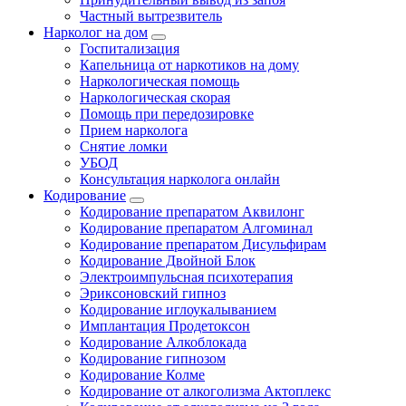
Частный вытрезвитель
Нарколог на дом
Госпитализация
Капельница от наркотиков на дому
Наркологическая помощь
Наркологическая скорая
Помощь при передозировке
Прием нарколога
Снятие ломки
УБОД
Консультация нарколога онлайн
Кодирование
Кодирование препаратом Аквилонг
Кодирование препаратом Алгоминал
Кодирование препаратом Дисульфирам
Кодирование Двойной Блок
Электроимпульсная психотерапия
Эриксоновский гипноз
Кодирование иглоукалыванием
Имплантация Продетоксон
Кодирование Алкоблокада
Кодирование гипнозом
Кодирование Колме
Кодирование от алкоголизма Актоплекс