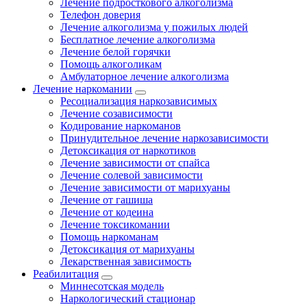
Лечение подросткового алкоголизма
Телефон доверия
Лечение алкоголизма у пожилых людей
Бесплатное лечение алкоголизма
Лечение белой горячки
Помощь алкоголикам
Амбулаторное лечение алкоголизма
Лечение наркомании
Ресоциализация наркозависимых
Лечение созависимости
Кодирование наркоманов
Принудительное лечение наркозависимости
Детоксикация от наркотиков
Лечение зависимости от спайса
Лечение солевой зависимости
Лечение зависимости от марихуаны
Лечение от гашиша
Лечение от кодеина
Лечение токсикомании
Помощь наркоманам
Детоксикация от марихуаны
Лекарственная зависимость
Реабилитация
Миннесотская модель
Наркологический стационар