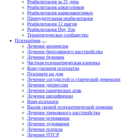
Реабилитация за 21 день
Реабилитация алкоголиков
Реабилитация наркозависимых
Принудительная реабилитация
Реабилитация 12 шагов
Реабилитация Day Top
Терапевтическое сообщество
Психиатрия
Лечение анорексии
Лечение биполярного расстройства
Лечение булимии
Частная психиатрическая клиника
Консультация психиатра
Психиатр на дом
Лечение сосудистой и старческой деменции
Лечение депрессии
Лечение панических атак
Лечение шизофрении
Врач-психиатр
Вызов скорой психиатрической помощи
Лечение тревожного расстройства
Лечение игромании
Лечение лудомании
Лечение психоза
Лечение ПТСР