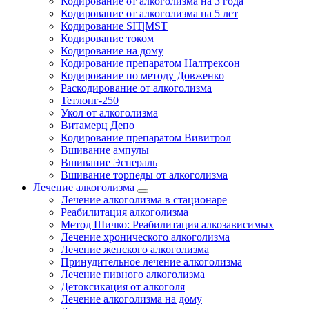
Кодирование от алкоголизма на 3 года
Кодирование от алкоголизма на 5 лет
Кодирование SIT|MST
Кодирование током
Кодирование на дому
Кодирование препаратом Налтрексон
Кодирование по методу Довженко
Раскодирование от алкоголизма
Тетлонг-250
Укол от алкоголизма
Витамерц Депо
Кодирование препаратом Вивитрол
Вшивание ампулы
Вшивание Эспераль
Вшивание торпеды от алкоголизма
Лечение алкоголизма
Лечение алкоголизма в стационаре
Реабилитация алкоголизма
Метод Шичко: Реабилитация алкозависимых
Лечение хронического алкоголизма
Лечение женского алкоголизма
Принудительное лечение алкоголизма
Лечение пивного алкоголизма
Детоксикация от алкоголя
Лечение алкоголизма на дому