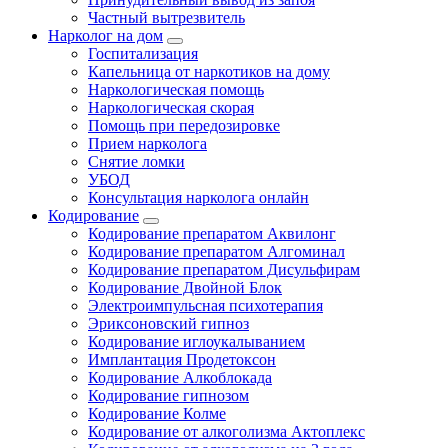
Частный вытрезвитель
Нарколог на дом
Госпитализация
Капельница от наркотиков на дому
Наркологическая помощь
Наркологическая скорая
Помощь при передозировке
Прием нарколога
Снятие ломки
УБОД
Консультация нарколога онлайн
Кодирование
Кодирование препаратом Аквилонг
Кодирование препаратом Алгоминал
Кодирование препаратом Дисульфирам
Кодирование Двойной Блок
Электроимпульсная психотерапия
Эриксоновский гипноз
Кодирование иглоукалыванием
Имплантация Продетоксон
Кодирование Алкоблокада
Кодирование гипнозом
Кодирование Колме
Кодирование от алкоголизма Актоплекс