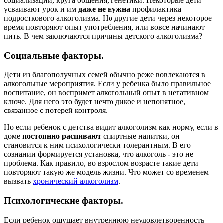
социализации, круга общения, генетики. Некоторые дети
усваивают урок и им
даже не нужна
профилактика
подросткового алкоголизма. Но другие дети через некоторое
время повторяют опыт употребления, или вовсе начинают
пить. В чем заключаются причины детского алкоголизма?
Социальные факторы.
Дети из благополучных семей обычно реже вовлекаются в
алкогольные мероприятия. Если у ребенка было правильное
воспитание, он воспримет алкогольный опыт в негативном
ключе. Для него это будет нечто дикое и непонятное,
связанное с потерей контроля.
Но если ребенок с детства видит алкоголизм как норму, если в
доме
постоянно распивают
спиртные напитки, он
становится к ним психологически толерантным. В его
сознании формируется установка, что алкоголь - это не
проблема. Как правило, во взрослом возрасте такие дети
повторяют такую же модель жизни. Что может со временем
вызвать
хронический алкоголизм
.
Психологические факторы.
Если ребенок ощущает внутреннюю неудовлетворенность