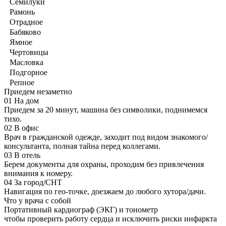
Семилуки
Рамонь
Отрадное
Бабяково
Ямное
Чертовицы
Масловка
Подгорное
Репное
Приедем незаметно
01
На дом
Приедем за 20 минут, машина без символики, поднимемся
тихо.
02
В офис
Врач в гражданской одежде, заходит под видом знакомого/
консультанта, полная тайна перед коллегами.
03
В отель
Берем документы для охраны, проходим без привлечения
внимания к номеру.
04
За город/СНТ
Навигация по гео-точке, доезжаем до любого хутора/дачи.
Что у врача с собой
Портативный кардиограф (ЭКГ) и тонометр
чтобы проверить работу сердца и исключить риски инфаркта