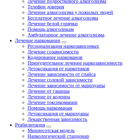
Лечение подросткового алкоголизма
Телефон доверия
Лечение алкоголизма у пожилых людей
Бесплатное лечение алкоголизма
Лечение белой горячки
Помощь алкоголикам
Амбулаторное лечение алкоголизма
Лечение наркомании
Ресоциализация наркозависимых
Лечение созависимости
Кодирование наркоманов
Принудительное лечение наркозависимости
Детоксикация от наркотиков
Лечение зависимости от спайса
Лечение солевой зависимости
Лечение зависимости от марихуаны
Лечение от гашиша
Лечение от кодеина
Лечение токсикомании
Помощь наркоманам
Детоксикация от марихуаны
Лекарственная зависимость
Реабилитация
Миннесотская модель
Наркологический стационар