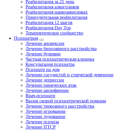
Реабилитация за 21 день
Реабилитация алкоголиков
Реабилитация наркозависимых
Принудительная реабилитация
Реабилитация 12 шагов
Реабилитация Day Top
Терапевтическое сообщество
Психиатрия
Лечение анорексии
Лечение биполярного расстройства
Лечение булимии
Частная психиатрическая клиника
Консультация психиатра
Психиатр на дом
Лечение сосудистой и старческой деменции
Лечение депрессии
Лечение панических атак
Лечение шизофрении
Врач-психиатр
Вызов скорой психиатрической помощи
Лечение тревожного расстройства
Лечение игромании
Лечение лудомании
Лечение психоза
Лечение ПТСР