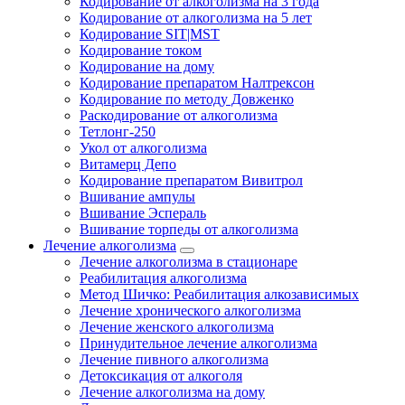
Кодирование от алкоголизма на 3 года
Кодирование от алкоголизма на 5 лет
Кодирование SIT|MST
Кодирование током
Кодирование на дому
Кодирование препаратом Налтрексон
Кодирование по методу Довженко
Раскодирование от алкоголизма
Тетлонг-250
Укол от алкоголизма
Витамерц Депо
Кодирование препаратом Вивитрол
Вшивание ампулы
Вшивание Эспераль
Вшивание торпеды от алкоголизма
Лечение алкоголизма
Лечение алкоголизма в стационаре
Реабилитация алкоголизма
Метод Шичко: Реабилитация алкозависимых
Лечение хронического алкоголизма
Лечение женского алкоголизма
Принудительное лечение алкоголизма
Лечение пивного алкоголизма
Детоксикация от алкоголя
Лечение алкоголизма на дому