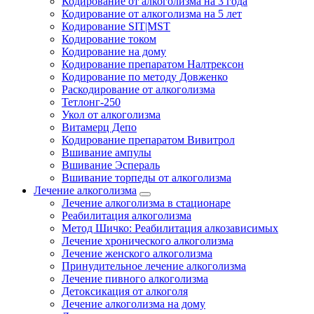
Кодирование от алкоголизма на 3 года
Кодирование от алкоголизма на 5 лет
Кодирование SIT|MST
Кодирование током
Кодирование на дому
Кодирование препаратом Налтрексон
Кодирование по методу Довженко
Раскодирование от алкоголизма
Тетлонг-250
Укол от алкоголизма
Витамерц Депо
Кодирование препаратом Вивитрол
Вшивание ампулы
Вшивание Эспераль
Вшивание торпеды от алкоголизма
Лечение алкоголизма
Лечение алкоголизма в стационаре
Реабилитация алкоголизма
Метод Шичко: Реабилитация алкозависимых
Лечение хронического алкоголизма
Лечение женского алкоголизма
Принудительное лечение алкоголизма
Лечение пивного алкоголизма
Детоксикация от алкоголя
Лечение алкоголизма на дому