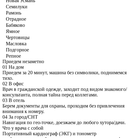
Новая Усмань
Семилуки
Рамонь
Отрадное
Бабяково
Ямное
Чертовицы
Масловка
Подгорное
Репное
Приедем незаметно
01
На дом
Приедем за 20 минут, машина без символики, поднимемся
тихо.
02
В офис
Врач в гражданской одежде, заходит под видом знакомого/
консультанта, полная тайна перед коллегами.
03
В отель
Берем документы для охраны, проходим без привлечения
внимания к номеру.
04
За город/СНТ
Навигация по гео-точке, доезжаем до любого хутора/дачи.
Что у врача с собой
Портативный кардиограф (ЭКГ) и тонометр