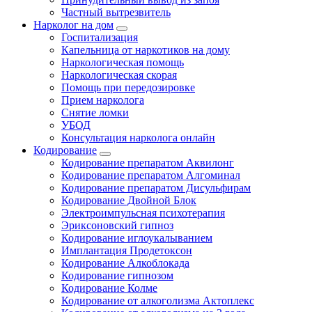
Частный вытрезвитель
Нарколог на дом
Госпитализация
Капельница от наркотиков на дому
Наркологическая помощь
Наркологическая скорая
Помощь при передозировке
Прием нарколога
Снятие ломки
УБОД
Консультация нарколога онлайн
Кодирование
Кодирование препаратом Аквилонг
Кодирование препаратом Алгоминал
Кодирование препаратом Дисульфирам
Кодирование Двойной Блок
Электроимпульсная психотерапия
Эриксоновский гипноз
Кодирование иглоукалыванием
Имплантация Продетоксон
Кодирование Алкоблокада
Кодирование гипнозом
Кодирование Колме
Кодирование от алкоголизма Актоплекс