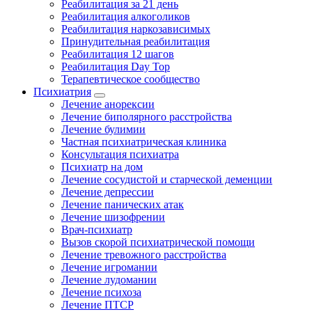
Реабилитация за 21 день
Реабилитация алкоголиков
Реабилитация наркозависимых
Принудительная реабилитация
Реабилитация 12 шагов
Реабилитация Day Top
Терапевтическое сообщество
Психиатрия
Лечение анорексии
Лечение биполярного расстройства
Лечение булимии
Частная психиатрическая клиника
Консультация психиатра
Психиатр на дом
Лечение сосудистой и старческой деменции
Лечение депрессии
Лечение панических атак
Лечение шизофрении
Врач-психиатр
Вызов скорой психиатрической помощи
Лечение тревожного расстройства
Лечение игромании
Лечение лудомании
Лечение психоза
Лечение ПТСР