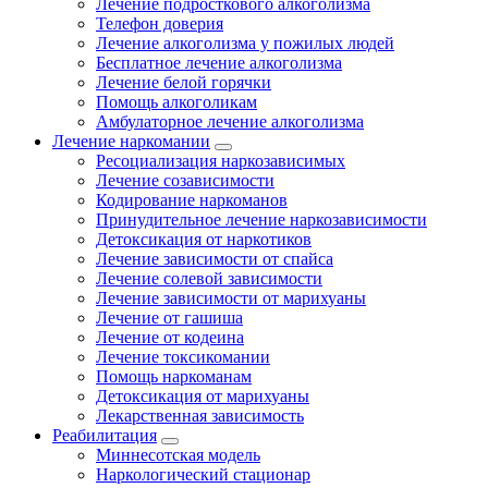
Лечение подросткового алкоголизма
Телефон доверия
Лечение алкоголизма у пожилых людей
Бесплатное лечение алкоголизма
Лечение белой горячки
Помощь алкоголикам
Амбулаторное лечение алкоголизма
Лечение наркомании
Ресоциализация наркозависимых
Лечение созависимости
Кодирование наркоманов
Принудительное лечение наркозависимости
Детоксикация от наркотиков
Лечение зависимости от спайса
Лечение солевой зависимости
Лечение зависимости от марихуаны
Лечение от гашиша
Лечение от кодеина
Лечение токсикомании
Помощь наркоманам
Детоксикация от марихуаны
Лекарственная зависимость
Реабилитация
Миннесотская модель
Наркологический стационар