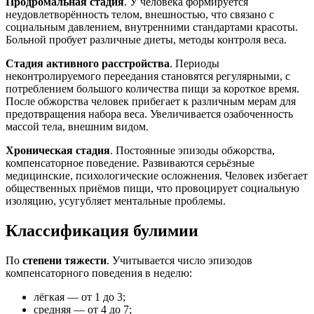
Продромальная стадия
. У человека формируется
неудовлетворённость телом, внешностью, что связано с
социальным давлением, внутренними стандартами красоты.
Больной пробует различные диеты, методы контроля веса.
Стадия активного расстройства
. Периоды
неконтролируемого переедания становятся регулярными, с
потреблением большого количества пищи за короткое время.
После обжорства человек прибегает к различным мерам для
предотвращения набора веса. Увеличивается озабоченность
массой тела, внешним видом.
Хроническая стадия
. Постоянные эпизоды обжорства,
компенсаторное поведение. Развиваются серьёзные
медицинские, психологические осложнения. Человек избегает
общественных приёмов пищи, что провоцирует социальную
изоляцию, усугубляет ментальные проблемы.
Классификация булимии
По
степени тяжести
. Учитывается число эпизодов
компенсаторного поведения в неделю:
лёгкая ― от 1 до 3;
средняя ― от 4 до 7;