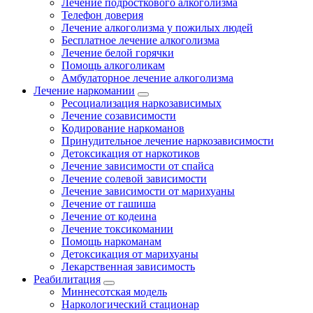
Лечение подросткового алкоголизма
Телефон доверия
Лечение алкоголизма у пожилых людей
Бесплатное лечение алкоголизма
Лечение белой горячки
Помощь алкоголикам
Амбулаторное лечение алкоголизма
Лечение наркомании
Ресоциализация наркозависимых
Лечение созависимости
Кодирование наркоманов
Принудительное лечение наркозависимости
Детоксикация от наркотиков
Лечение зависимости от спайса
Лечение солевой зависимости
Лечение зависимости от марихуаны
Лечение от гашиша
Лечение от кодеина
Лечение токсикомании
Помощь наркоманам
Детоксикация от марихуаны
Лекарственная зависимость
Реабилитация
Миннесотская модель
Наркологический стационар