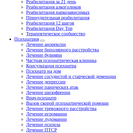
Реабилитация за 21 день
Реабилитация алкоголиков
Реабилитация наркозависимых
Принудительная реабилитация
Реабилитация 12 шагов
Реабилитация Day Top
Терапевтическое сообщество
Психиатрия
Лечение анорексии
Лечение биполярного расстройства
Лечение булимии
Частная психиатрическая клиника
Консультация психиатра
Психиатр на дом
Лечение сосудистой и старческой деменции
Лечение депрессии
Лечение панических атак
Лечение шизофрении
Врач-психиатр
Вызов скорой психиатрической помощи
Лечение тревожного расстройства
Лечение игромании
Лечение лудомании
Лечение психоза
Лечение ПТСР