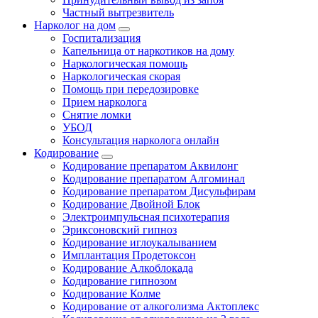
Частный вытрезвитель
Нарколог на дом
Госпитализация
Капельница от наркотиков на дому
Наркологическая помощь
Наркологическая скорая
Помощь при передозировке
Прием нарколога
Снятие ломки
УБОД
Консультация нарколога онлайн
Кодирование
Кодирование препаратом Аквилонг
Кодирование препаратом Алгоминал
Кодирование препаратом Дисульфирам
Кодирование Двойной Блок
Электроимпульсная психотерапия
Эриксоновский гипноз
Кодирование иглоукалыванием
Имплантация Продетоксон
Кодирование Алкоблокада
Кодирование гипнозом
Кодирование Колме
Кодирование от алкоголизма Актоплекс