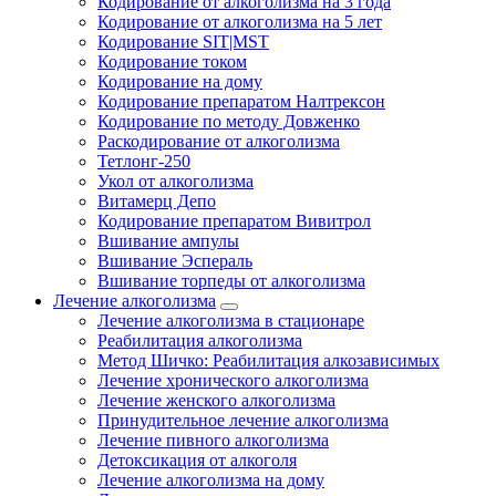
Кодирование от алкоголизма на 3 года
Кодирование от алкоголизма на 5 лет
Кодирование SIT|MST
Кодирование током
Кодирование на дому
Кодирование препаратом Налтрексон
Кодирование по методу Довженко
Раскодирование от алкоголизма
Тетлонг-250
Укол от алкоголизма
Витамерц Депо
Кодирование препаратом Вивитрол
Вшивание ампулы
Вшивание Эспераль
Вшивание торпеды от алкоголизма
Лечение алкоголизма
Лечение алкоголизма в стационаре
Реабилитация алкоголизма
Метод Шичко: Реабилитация алкозависимых
Лечение хронического алкоголизма
Лечение женского алкоголизма
Принудительное лечение алкоголизма
Лечение пивного алкоголизма
Детоксикация от алкоголя
Лечение алкоголизма на дому