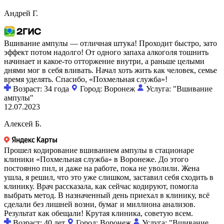
Андрей Г.
Вшивание ампулы — отличная штука! Проходит быстро, зато
эффект потом надолго! От одного запаха алкоголя тошнить
начинает и какое-то отторжение внутри, а раньше целыми
днями мог в себя вливать. Начал хоть жить как человек, семье
время уделять. Спасибо, «Похмельная служба»!
Возраст: 34 года
Город: Воронеж
Услуга: "Вшивание
ампулы"
12.07.2023
Алексей Б.
Прошел кодирование вшиванием ампулы в стационаре
клиники «Похмельная служба» в Воронеже. До этого
постоянно пил, и даже на работе, пока не уволили. Жена
ушла, я решил, что это уже слишком, заставил себя сходить в
клинику. Врач рассказала, как сейчас кодируют, помогла
выбрать метод. В назначенный день приехал в клинику, всё
сделали без лишней возни, бумаг и миллиона анализов.
Результат как обещали! Крутая клиника, советую всем.
Возраст: 40 лет
Город: Воронеж
Услуга: "Вшивание