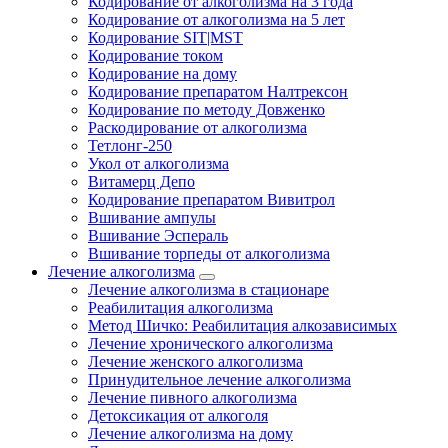
Кодирование от алкоголизма на 3 года
Кодирование от алкоголизма на 5 лет
Кодирование SIT|MST
Кодирование током
Кодирование на дому
Кодирование препаратом Налтрексон
Кодирование по методу Довженко
Раскодирование от алкоголизма
Тетлонг-250
Укол от алкоголизма
Витамерц Депо
Кодирование препаратом Вивитрол
Вшивание ампулы
Вшивание Эспераль
Вшивание торпеды от алкоголизма
Лечение алкоголизма
Лечение алкоголизма в стационаре
Реабилитация алкоголизма
Метод Шичко: Реабилитация алкозависимых
Лечение хронического алкоголизма
Лечение женского алкоголизма
Принудительное лечение алкоголизма
Лечение пивного алкоголизма
Детоксикация от алкоголя
Лечение алкоголизма на дому