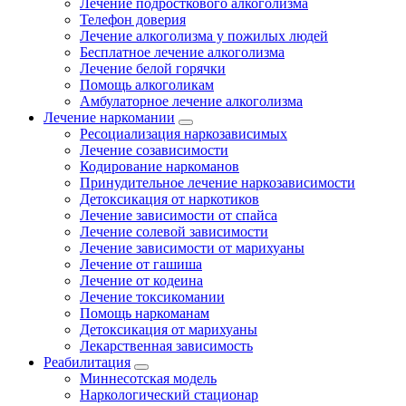
Лечение подросткового алкоголизма
Телефон доверия
Лечение алкоголизма у пожилых людей
Бесплатное лечение алкоголизма
Лечение белой горячки
Помощь алкоголикам
Амбулаторное лечение алкоголизма
Лечение наркомании
Ресоциализация наркозависимых
Лечение созависимости
Кодирование наркоманов
Принудительное лечение наркозависимости
Детоксикация от наркотиков
Лечение зависимости от спайса
Лечение солевой зависимости
Лечение зависимости от марихуаны
Лечение от гашиша
Лечение от кодеина
Лечение токсикомании
Помощь наркоманам
Детоксикация от марихуаны
Лекарственная зависимость
Реабилитация
Миннесотская модель
Наркологический стационар