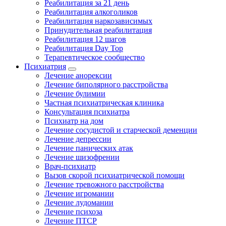
Реабилитация за 21 день
Реабилитация алкоголиков
Реабилитация наркозависимых
Принудительная реабилитация
Реабилитация 12 шагов
Реабилитация Day Top
Терапевтическое сообщество
Психиатрия
Лечение анорексии
Лечение биполярного расстройства
Лечение булимии
Частная психиатрическая клиника
Консультация психиатра
Психиатр на дом
Лечение сосудистой и старческой деменции
Лечение депрессии
Лечение панических атак
Лечение шизофрении
Врач-психиатр
Вызов скорой психиатрической помощи
Лечение тревожного расстройства
Лечение игромании
Лечение лудомании
Лечение психоза
Лечение ПТСР