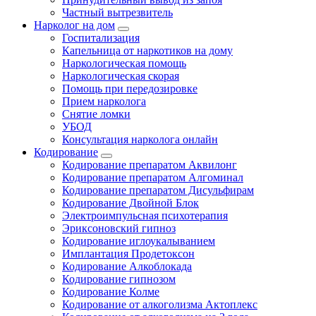
Частный вытрезвитель
Нарколог на дом
Госпитализация
Капельница от наркотиков на дому
Наркологическая помощь
Наркологическая скорая
Помощь при передозировке
Прием нарколога
Снятие ломки
УБОД
Консультация нарколога онлайн
Кодирование
Кодирование препаратом Аквилонг
Кодирование препаратом Алгоминал
Кодирование препаратом Дисульфирам
Кодирование Двойной Блок
Электроимпульсная психотерапия
Эриксоновский гипноз
Кодирование иглоукалыванием
Имплантация Продетоксон
Кодирование Алкоблокада
Кодирование гипнозом
Кодирование Колме
Кодирование от алкоголизма Актоплекс