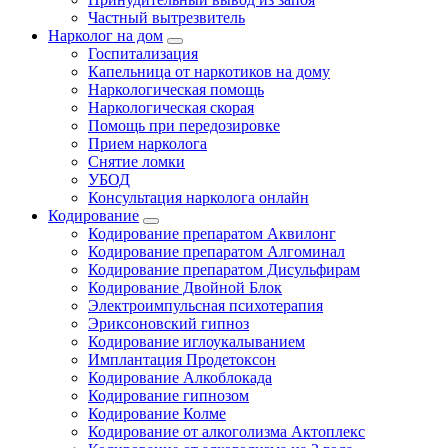
Частный вытрезвитель
Нарколог на дом
Госпитализация
Капельница от наркотиков на дому
Наркологическая помощь
Наркологическая скорая
Помощь при передозировке
Прием нарколога
Снятие ломки
УБОД
Консультация нарколога онлайн
Кодирование
Кодирование препаратом Аквилонг
Кодирование препаратом Алгоминал
Кодирование препаратом Дисульфирам
Кодирование Двойной Блок
Электроимпульсная психотерапия
Эриксоновский гипноз
Кодирование иглоукалыванием
Имплантация Продетоксон
Кодирование Алкоблокада
Кодирование гипнозом
Кодирование Колме
Кодирование от алкоголизма Актоплекс