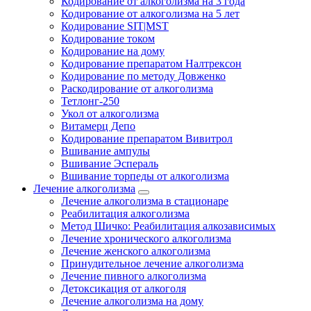
Кодирование от алкоголизма на 3 года
Кодирование от алкоголизма на 5 лет
Кодирование SIT|MST
Кодирование током
Кодирование на дому
Кодирование препаратом Налтрексон
Кодирование по методу Довженко
Раскодирование от алкоголизма
Тетлонг-250
Укол от алкоголизма
Витамерц Депо
Кодирование препаратом Вивитрол
Вшивание ампулы
Вшивание Эспераль
Вшивание торпеды от алкоголизма
Лечение алкоголизма
Лечение алкоголизма в стационаре
Реабилитация алкоголизма
Метод Шичко: Реабилитация алкозависимых
Лечение хронического алкоголизма
Лечение женского алкоголизма
Принудительное лечение алкоголизма
Лечение пивного алкоголизма
Детоксикация от алкоголя
Лечение алкоголизма на дому