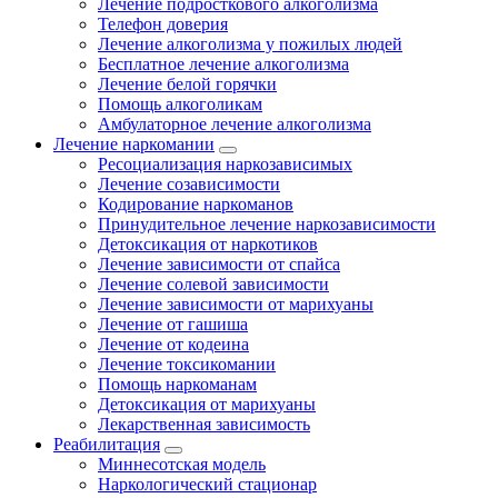
Лечение подросткового алкоголизма
Телефон доверия
Лечение алкоголизма у пожилых людей
Бесплатное лечение алкоголизма
Лечение белой горячки
Помощь алкоголикам
Амбулаторное лечение алкоголизма
Лечение наркомании
Ресоциализация наркозависимых
Лечение созависимости
Кодирование наркоманов
Принудительное лечение наркозависимости
Детоксикация от наркотиков
Лечение зависимости от спайса
Лечение солевой зависимости
Лечение зависимости от марихуаны
Лечение от гашиша
Лечение от кодеина
Лечение токсикомании
Помощь наркоманам
Детоксикация от марихуаны
Лекарственная зависимость
Реабилитация
Миннесотская модель
Наркологический стационар