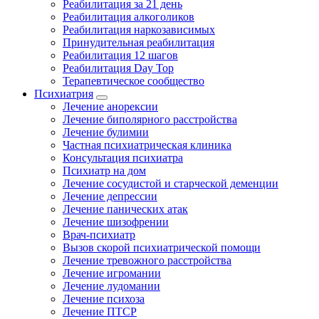
Реабилитация за 21 день
Реабилитация алкоголиков
Реабилитация наркозависимых
Принудительная реабилитация
Реабилитация 12 шагов
Реабилитация Day Top
Терапевтическое сообщество
Психиатрия
Лечение анорексии
Лечение биполярного расстройства
Лечение булимии
Частная психиатрическая клиника
Консультация психиатра
Психиатр на дом
Лечение сосудистой и старческой деменции
Лечение депрессии
Лечение панических атак
Лечение шизофрении
Врач-психиатр
Вызов скорой психиатрической помощи
Лечение тревожного расстройства
Лечение игромании
Лечение лудомании
Лечение психоза
Лечение ПТСР