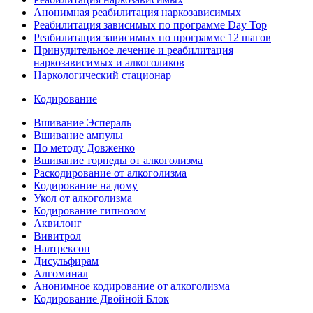
Анонимная реабилитация наркозависимых
Реабилитация зависимых по программе Day Top
Реабилитация зависимых по программе 12 шагов
Принудительное лечение и реабилитация
наркозависимых и алкоголиков
Наркологический стационар
Кодирование
Вшивание Эспераль
Вшивание ампулы
По методу Довженко
Вшивание торпеды от алкоголизма
Раскодирование от алкоголизма
Кодирование на дому
Укол от алкоголизма
Кодирование гипнозом
Аквилонг
Вивитрол
Налтрексон
Дисульфирам
Алгоминал
Анонимное кодирование от алкоголизма
Кодирование Двойной Блок