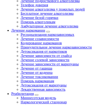
Лечение подросткового алкоголизма
Телефон доверия
Лечение алкоголизма у пожилых людей
Бесплатное лечение алкоголизма
Лечение белой горячки
Помощь алкоголикам
Амбулаторное лечение алкоголизма
Лечение наркомании
Ресоциализация наркозависимых
Лечение созависимости
Кодирование наркоманов
Принудительное лечение наркозависимости
Детоксикация от наркотиков
Лечение зависимости от спайса
Лечение солевой зависимости
Лечение зависимости от марихуаны
Лечение от гашиша
Лечение от кодеина
Лечение токсикомании
Помощь наркоманам
Детоксикация от марихуаны
Лекарственная зависимость
Реабилитация
Миннесотская модель
Наркологический стационар