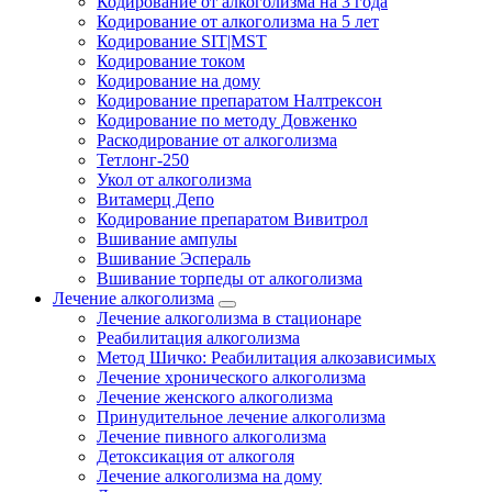
Кодирование от алкоголизма на 3 года
Кодирование от алкоголизма на 5 лет
Кодирование SIT|MST
Кодирование током
Кодирование на дому
Кодирование препаратом Налтрексон
Кодирование по методу Довженко
Раскодирование от алкоголизма
Тетлонг-250
Укол от алкоголизма
Витамерц Депо
Кодирование препаратом Вивитрол
Вшивание ампулы
Вшивание Эспераль
Вшивание торпеды от алкоголизма
Лечение алкоголизма
Лечение алкоголизма в стационаре
Реабилитация алкоголизма
Метод Шичко: Реабилитация алкозависимых
Лечение хронического алкоголизма
Лечение женского алкоголизма
Принудительное лечение алкоголизма
Лечение пивного алкоголизма
Детоксикация от алкоголя
Лечение алкоголизма на дому