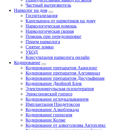
Частный вытрезвитель
Нарколог на дом
Госпитализация
Капельница от наркотиков на дому
Наркологическая помощь
Наркологическая скорая
Помощь при передозировке
Прием нарколога
Снятие ломки
УБОД
Консультация нарколога онлайн
Кодирование
Кодирование препаратом Аквилонг
Кодирование препаратом Алгоминал
Кодирование препаратом Дисульфирам
Кодирование Двойной Блок
Электроимпульсная психотерапия
Эриксоновский гипноз
Кодирование иглоукалыванием
Имплантация Продетоксон
Кодирование Алкоблокада
Кодирование гипнозом
Кодирование Колме
Кодирование от алкоголизма Актоплекс