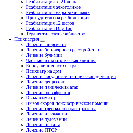
Реабилитация за 21 день
Реабилитация алкоголиков
Реабилитация наркозависимых
Принудительная реабилитация
Реабилитация 12 шагов
Реабилитация Day Top
Терапевтическое сообщество
Психиатрия
Лечение анорексии
Лечение биполярного расстройства
Лечение булимии
Частная психиатрическая клиника
Консультация психиатра
Психиатр на дом
Лечение сосудистой и старческой деменции
Лечение депрессии
Лечение панических атак
Лечение шизофрении
Врач-психиатр
Вызов скорой психиатрической помощи
Лечение тревожного расстройства
Лечение игромании
Лечение лудомании
Лечение психоза
Лечение ПТСР