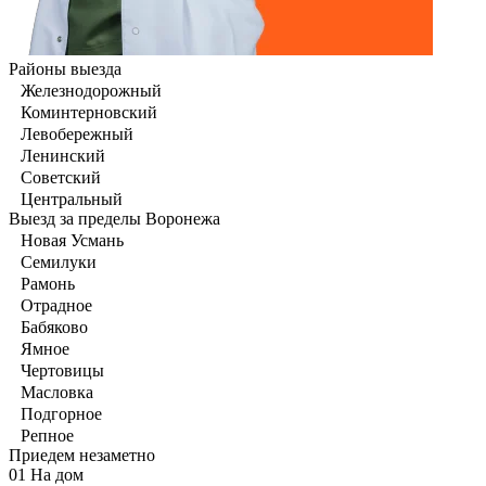
Районы выезда
Железнодорожный
Коминтерновский
Левобережный
Ленинский
Советский
Центральный
Выезд за пределы Воронежа
Новая Усмань
Семилуки
Рамонь
Отрадное
Бабяково
Ямное
Чертовицы
Масловка
Подгорное
Репное
Приедем незаметно
01
На дом