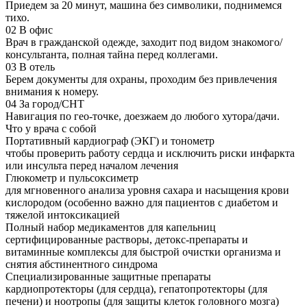
Приедем за 20 минут, машина без символики, поднимемся
тихо.
02
В офис
Врач в гражданской одежде, заходит под видом знакомого/
консультанта, полная тайна перед коллегами.
03
В отель
Берем документы для охраны, проходим без привлечения
внимания к номеру.
04
За город/СНТ
Навигация по гео-точке, доезжаем до любого хутора/дачи.
Что у врача с собой
Портативный кардиограф (ЭКГ) и тонометр
чтобы проверить работу сердца и исключить риски инфаркта
или инсульта перед началом лечения
Глюкометр и пульсоксиметр
для мгновенного анализа уровня сахара и насыщения крови
кислородом (особенно важно для пациентов с диабетом и
тяжелой интоксикацией
Полный набор медикаментов для капельниц
сертифицированные растворы, детокс-препараты и
витаминные комплексы для быстрой очистки организма и
снятия абстинентного синдрома
Специализированные защитные препараты
кардиопротекторы (для сердца), гепатопротекторы (для
печени) и ноотропы (для защиты клеток головного мозга)