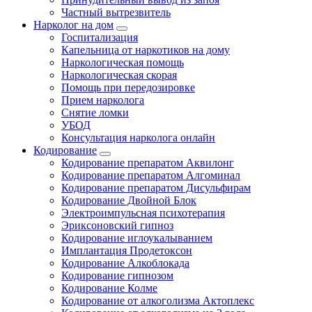
Частный вытрезвитель
Нарколог на дом
Госпитализация
Капельница от наркотиков на дому
Наркологическая помощь
Наркологическая скорая
Помощь при передозировке
Прием нарколога
Снятие ломки
УБОД
Консультация нарколога онлайн
Кодирование
Кодирование препаратом Аквилонг
Кодирование препаратом Алгоминал
Кодирование препаратом Дисульфирам
Кодирование Двойной Блок
Электроимпульсная психотерапия
Эриксоновский гипноз
Кодирование иглоукалыванием
Имплантация Продетоксон
Кодирование Алкоблокада
Кодирование гипнозом
Кодирование Колме
Кодирование от алкоголизма Актоплекс