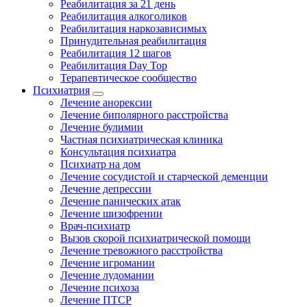
Реабилитация за 21 день
Реабилитация алкоголиков
Реабилитация наркозависимых
Принудительная реабилитация
Реабилитация 12 шагов
Реабилитация Day Top
Терапевтическое сообщество
Психиатрия
Лечение анорексии
Лечение биполярного расстройства
Лечение булимии
Частная психиатрическая клиника
Консультация психиатра
Психиатр на дом
Лечение сосудистой и старческой деменции
Лечение депрессии
Лечение панических атак
Лечение шизофрении
Врач-психиатр
Вызов скорой психиатрической помощи
Лечение тревожного расстройства
Лечение игромании
Лечение лудомании
Лечение психоза
Лечение ПТСР