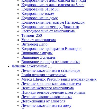
Кодирование от алкоголизма на 3 года
Кодирование от алкоголизма на 5 лет
Кодирование SIT|MST
Кодирование током
Кодирование на дому
Кодирование препаратом Налтрексон
Кодирование по методу Довженко
Раскодирование от алкоголизма
Тетлонг-250
Укол от алкоголизма
Витамерц Депо
Кодирование препаратом Вивитрол
Вшивание ампулы
Вшивание Эспераль
Вшивание торпеды от алкоголизма
Лечение алкоголизма
Лечение алкоголизма в стационаре
Реабилитация алкоголизма
Метод Шичко: Реабилитация алкозависимых
Лечение хронического алкоголизма
Лечение женского алкоголизма
Принудительное лечение алкоголизма
Лечение пивного алкоголизма
Детоксикация от алкоголя
Лечение алкоголизма на дому