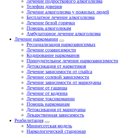
Лечение подросткового алкоголизма
Телефон доверия
Лечение алкоголизма у пожилых людей
Бесплатное лечение алкоголизма
Лечение белой горячки
Помощь алкоголикам
Амбулаторное лечение алкоголизма
Лечение наркомании
Ресоциализация наркозависимых
Лечение созависимости
Кодирование наркоманов
Принудительное лечение наркозависимости
Детоксикация от наркотиков
Лечение зависимости от спайса
Лечение солевой зависимости
Лечение зависимости от марихуаны
Лечение от гашиша
Лечение от кодеина
Лечение токсикомании
Помощь наркоманам
Детоксикация от марихуаны
Лекарственная зависимость
Реабилитация
Миннесотская модель
Наркологический стационар