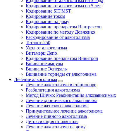
Кодирование от алкоголизма на 3 года
Кодирование от алкоголизма на 5 лет
Кодирование SIT|MST
Кодирование током
Кодирование на дому
Кодирование препаратом Налтрексон
Кодирование по методу Довженко
Раскодирование от алкоголизма
Тетлонг-250
Укол от алкоголизма
Витамерц Депо
Кодирование препаратом Вивитрол
Вшивание ампулы
Вшивание Эспераль
Вшивание торпеды от алкоголизма
Лечение алкоголизма
Лечение алкоголизма в стационаре
Реабилитация алкоголизма
Метод Шичко: Реабилитация алкозависимых
Лечение хронического алкоголизма
Лечение женского алкоголизма
Принудительное лечение алкоголизма
Лечение пивного алкоголизма
Детоксикация от алкоголя
Лечение алкоголизма на дому