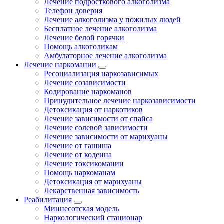
Лечение подросткового алкоголизма
Телефон доверия
Лечение алкоголизма у пожилых людей
Бесплатное лечение алкоголизма
Лечение белой горячки
Помощь алкоголикам
Амбулаторное лечение алкоголизма
Лечение наркомании
Ресоциализация наркозависимых
Лечение созависимости
Кодирование наркоманов
Принудительное лечение наркозависимости
Детоксикация от наркотиков
Лечение зависимости от спайса
Лечение солевой зависимости
Лечение зависимости от марихуаны
Лечение от гашиша
Лечение от кодеина
Лечение токсикомании
Помощь наркоманам
Детоксикация от марихуаны
Лекарственная зависимость
Реабилитация
Миннесотская модель
Наркологический стационар