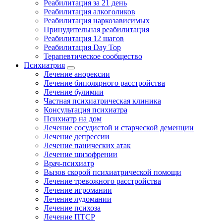
Реабилитация за 21 день
Реабилитация алкоголиков
Реабилитация наркозависимых
Принудительная реабилитация
Реабилитация 12 шагов
Реабилитация Day Top
Терапевтическое сообщество
Психиатрия
Лечение анорексии
Лечение биполярного расстройства
Лечение булимии
Частная психиатрическая клиника
Консультация психиатра
Психиатр на дом
Лечение сосудистой и старческой деменции
Лечение депрессии
Лечение панических атак
Лечение шизофрении
Врач-психиатр
Вызов скорой психиатрической помощи
Лечение тревожного расстройства
Лечение игромании
Лечение лудомании
Лечение психоза
Лечение ПТСР