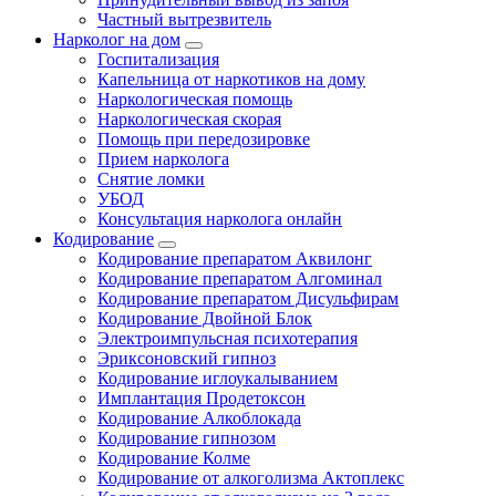
Частный вытрезвитель
Нарколог на дом
Госпитализация
Капельница от наркотиков на дому
Наркологическая помощь
Наркологическая скорая
Помощь при передозировке
Прием нарколога
Снятие ломки
УБОД
Консультация нарколога онлайн
Кодирование
Кодирование препаратом Аквилонг
Кодирование препаратом Алгоминал
Кодирование препаратом Дисульфирам
Кодирование Двойной Блок
Электроимпульсная психотерапия
Эриксоновский гипноз
Кодирование иглоукалыванием
Имплантация Продетоксон
Кодирование Алкоблокада
Кодирование гипнозом
Кодирование Колме
Кодирование от алкоголизма Актоплекс