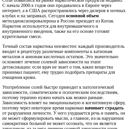
Соли появились на рынке наркотической продукты недавно.
С начала 2000-х годов они продавались в Европе через
интернет, а в США распространялись через дилеров в ночных
клубах и на заправках. Сегодня
основной объем
метилдиоксипировалерона в России приходит из Китая.
Наркотик используется для внутримышечного и
внутривенного введения, также на его основе готовят
курительные смеси.
Точный состав наркотика неизвестен: каждый производитель
вводит в рецептуру различные компоненты к катионам
металлов и анионам кислотных остатков. Это значительно
осложняет лечение солевой зависимости на этапе
детоксикации: если врач не знает о том, какие вещества
принимал пациент, ему трудно подобрать препараты для
очищения крови.
Употребление солей быстро приводит к патологической
зависимости, соматическим и психическим последствиям,
поэтому терапию нужно начать как можно раньше.
Зависимость влияет на эмоциональную и когнитивную сферу,
поэтому через некоторое время наркоман
начинает страдать
от разрушения личности. У него ухудшается речь и память, он
не может сформулировать мысли, а главное, из-за нарушения
самокритики больной не может осознать, что он является
зависимым, из-за чего лечение солевой зависимости чаще