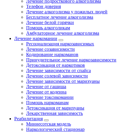
Лечение подросткового алкоголизма
Телефон доверия
Лечение алкоголизма у пожилых людей
Бесплатное лечение алкоголизма
Лечение белой горячки
Помощь алкоголикам
Амбулаторное лечение алкоголизма
Лечение наркомании
Ресоциализация наркозависимых
Лечение созависимости
Кодирование наркоманов
Принудительное лечение наркозависимости
Детоксикация от наркотиков
Лечение зависимости от спайса
Лечение солевой зависимости
Лечение зависимости от марихуаны
Лечение от гашиша
Лечение от кодеина
Лечение токсикомании
Помощь наркоманам
Детоксикация от марихуаны
Лекарственная зависимость
Реабилитация
Миннесотская модель
Наркологический стационар