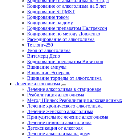
Кодирование от алкоголизма на 3 года
Кодирование от алкоголизма на 5 лет
Кодирование SIT|MST
Кодирование током
Кодирование на дому
Кодирование препаратом Налтрексон
Кодирование по методу Довженко
Раскодирование от алкоголизма
Тетлонг-250
Укол от алкоголизма
Витамерц Депо
Кодирование препаратом Вивитрол
Вшивание ампулы
Вшивание Эспераль
Вшивание торпеды от алкоголизма
Лечение алкоголизма
Лечение алкоголизма в стационаре
Реабилитация алкоголизма
Метод Шичко: Реабилитация алкозависимых
Лечение хронического алкоголизма
Лечение женского алкоголизма
Принудительное лечение алкоголизма
Лечение пивного алкоголизма
Детоксикация от алкоголя
Лечение алкоголизма на дому