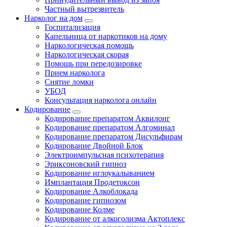
Частный вытрезвитель
Нарколог на дом
Госпитализация
Капельница от наркотиков на дому
Наркологическая помощь
Наркологическая скорая
Помощь при передозировке
Прием нарколога
Снятие ломки
УБОД
Консультация нарколога онлайн
Кодирование
Кодирование препаратом Аквилонг
Кодирование препаратом Алгоминал
Кодирование препаратом Дисульфирам
Кодирование Двойной Блок
Электроимпульсная психотерапия
Эриксоновский гипноз
Кодирование иглоукалыванием
Имплантация Продетоксон
Кодирование Алкоблокада
Кодирование гипнозом
Кодирование Колме
Кодирование от алкоголизма Актоплекс