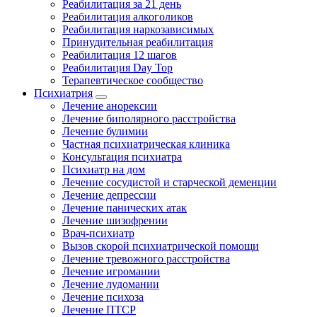
Реабилитация за 21 день
Реабилитация алкоголиков
Реабилитация наркозависимых
Принудительная реабилитация
Реабилитация 12 шагов
Реабилитация Day Top
Терапевтическое сообщество
Психиатрия
Лечение анорексии
Лечение биполярного расстройства
Лечение булимии
Частная психиатрическая клиника
Консультация психиатра
Психиатр на дом
Лечение сосудистой и старческой деменции
Лечение депрессии
Лечение панических атак
Лечение шизофрении
Врач-психиатр
Вызов скорой психиатрической помощи
Лечение тревожного расстройства
Лечение игромании
Лечение лудомании
Лечение психоза
Лечение ПТСР