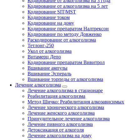
Кодирование от алкоголизма на 3 года
Кодирование от алкоголизма на 5 лет
Кодирование SIT|MST
Кодирование током
Кодирование на дому
Кодирование препаратом Налтрексон
Кодирование по методу Довженко
Раскодирование от алкоголизма
Тетлонг-250
Укол от алкоголизма
Витамерц Депо
Кодирование препаратом Вивитрол
Вшивание ампулы
Вшивание Эспераль
Вшивание торпеды от алкоголизма
Лечение алкоголизма
Лечение алкоголизма в стационаре
Реабилитация алкоголизма
Метод Шичко: Реабилитация алкозависимых
Лечение хронического алкоголизма
Лечение женского алкоголизма
Принудительное лечение алкоголизма
Лечение пивного алкоголизма
Детоксикация от алкоголя
Лечение алкоголизма на дому