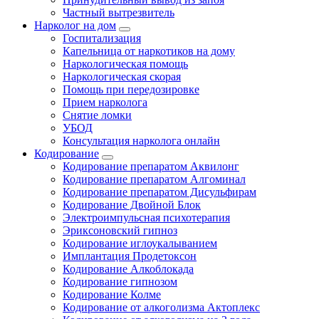
Частный вытрезвитель
Нарколог на дом
Госпитализация
Капельница от наркотиков на дому
Наркологическая помощь
Наркологическая скорая
Помощь при передозировке
Прием нарколога
Снятие ломки
УБОД
Консультация нарколога онлайн
Кодирование
Кодирование препаратом Аквилонг
Кодирование препаратом Алгоминал
Кодирование препаратом Дисульфирам
Кодирование Двойной Блок
Электроимпульсная психотерапия
Эриксоновский гипноз
Кодирование иглоукалыванием
Имплантация Продетоксон
Кодирование Алкоблокада
Кодирование гипнозом
Кодирование Колме
Кодирование от алкоголизма Актоплекс