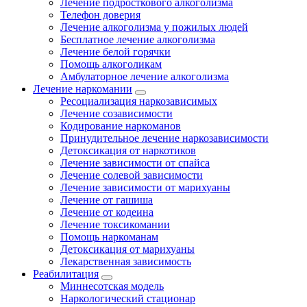
Лечение подросткового алкоголизма
Телефон доверия
Лечение алкоголизма у пожилых людей
Бесплатное лечение алкоголизма
Лечение белой горячки
Помощь алкоголикам
Амбулаторное лечение алкоголизма
Лечение наркомании
Ресоциализация наркозависимых
Лечение созависимости
Кодирование наркоманов
Принудительное лечение наркозависимости
Детоксикация от наркотиков
Лечение зависимости от спайса
Лечение солевой зависимости
Лечение зависимости от марихуаны
Лечение от гашиша
Лечение от кодеина
Лечение токсикомании
Помощь наркоманам
Детоксикация от марихуаны
Лекарственная зависимость
Реабилитация
Миннесотская модель
Наркологический стационар