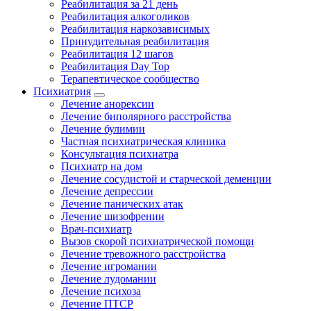
Реабилитация за 21 день
Реабилитация алкоголиков
Реабилитация наркозависимых
Принудительная реабилитация
Реабилитация 12 шагов
Реабилитация Day Top
Терапевтическое сообщество
Психиатрия
Лечение анорексии
Лечение биполярного расстройства
Лечение булимии
Частная психиатрическая клиника
Консультация психиатра
Психиатр на дом
Лечение сосудистой и старческой деменции
Лечение депрессии
Лечение панических атак
Лечение шизофрении
Врач-психиатр
Вызов скорой психиатрической помощи
Лечение тревожного расстройства
Лечение игромании
Лечение лудомании
Лечение психоза
Лечение ПТСР