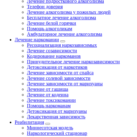
Лечение подросткового алкоголизма
Телефон доверия
Лечение алкоголизма у пожилых людей
Бесплатное лечение алкоголизма
Лечение белой горячки
Помощь алкоголикам
Амбулаторное лечение алкоголизма
Лечение наркомании
Ресоциализация наркозависимых
Лечение созависимости
Кодирование наркоманов
Принудительное лечение наркозависимости
Детоксикация от наркотиков
Лечение зависимости от спайса
Лечение солевой зависимости
Лечение зависимости от марихуаны
Лечение от гашиша
Лечение от кодеина
Лечение токсикомании
Помощь наркоманам
Детоксикация от марихуаны
Лекарственная зависимость
Реабилитация
Миннесотская модель
Наркологический стационар