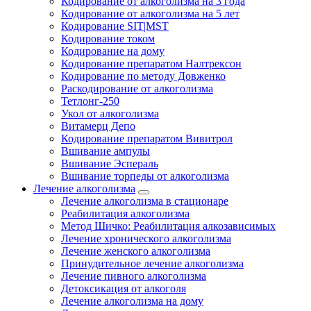
Кодирование от алкоголизма на 3 года
Кодирование от алкоголизма на 5 лет
Кодирование SIT|MST
Кодирование током
Кодирование на дому
Кодирование препаратом Налтрексон
Кодирование по методу Довженко
Раскодирование от алкоголизма
Тетлонг-250
Укол от алкоголизма
Витамерц Депо
Кодирование препаратом Вивитрол
Вшивание ампулы
Вшивание Эспераль
Вшивание торпеды от алкоголизма
Лечение алкоголизма
Лечение алкоголизма в стационаре
Реабилитация алкоголизма
Метод Шичко: Реабилитация алкозависимых
Лечение хронического алкоголизма
Лечение женского алкоголизма
Принудительное лечение алкоголизма
Лечение пивного алкоголизма
Детоксикация от алкоголя
Лечение алкоголизма на дому