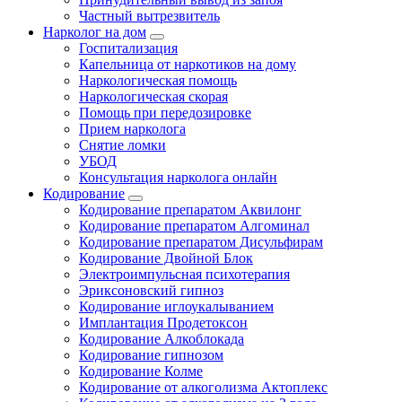
Частный вытрезвитель
Нарколог на дом
Госпитализация
Капельница от наркотиков на дому
Наркологическая помощь
Наркологическая скорая
Помощь при передозировке
Прием нарколога
Снятие ломки
УБОД
Консультация нарколога онлайн
Кодирование
Кодирование препаратом Аквилонг
Кодирование препаратом Алгоминал
Кодирование препаратом Дисульфирам
Кодирование Двойной Блок
Электроимпульсная психотерапия
Эриксоновский гипноз
Кодирование иглоукалыванием
Имплантация Продетоксон
Кодирование Алкоблокада
Кодирование гипнозом
Кодирование Колме
Кодирование от алкоголизма Актоплекс