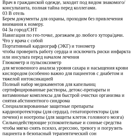
Врач в гражданской одежде, заходит под видом знакомого/
консультанта, полная тайна перед коллегами.
03
В отель
Берем документы для охраны, проходим без привлечения
внимания к номеру.
04
За город/СНТ
Навигация по гео-точке, доезжаем до любого хутора/дачи.
Что у врача с собой
Портативный кардиограф (ЭКГ) и тонометр
чтобы проверить работу сердца и исключить риски инфаркта
или инсульта перед началом лечения
Глюкометр и пульсоксиметр
для мгновенного анализа уровня сахара и насыщения крови
кислородом (особенно важно для пациентов с диабетом и
тяжелой интоксикацией
Полный набор медикаментов для капельниц
сертифицированные растворы, детокс-препараты и
витаминные комплексы для быстрой очистки организма и
снятия абстинентного синдрома
Специализированные защитные препараты
кардиопротекторы (для сердца), гепатопротекторы (для
печени) и ноотропы (для защиты клеток головного мозга)
Сильнодействующие успокоительные и сонные средства
чтобы мягко снять психоз, агрессию, тревогу и погрузить
пациента в безопасный терапевтический сон