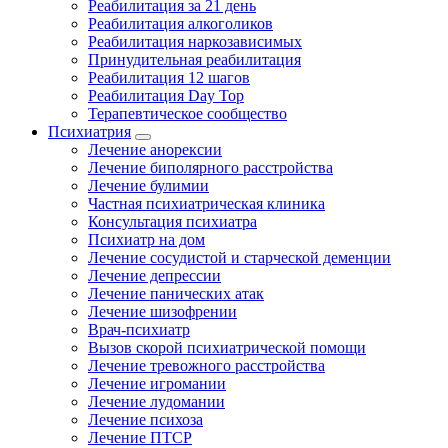
Реабилитация за 21 день
Реабилитация алкоголиков
Реабилитация наркозависимых
Принудительная реабилитация
Реабилитация 12 шагов
Реабилитация Day Top
Терапевтическое сообщество
Психиатрия
Лечение анорексии
Лечение биполярного расстройства
Лечение булимии
Частная психиатрическая клиника
Консультация психиатра
Психиатр на дом
Лечение сосудистой и старческой деменции
Лечение депрессии
Лечение панических атак
Лечение шизофрении
Врач-психиатр
Вызов скорой психиатрической помощи
Лечение тревожного расстройства
Лечение игромании
Лечение лудомании
Лечение психоза
Лечение ПТСР