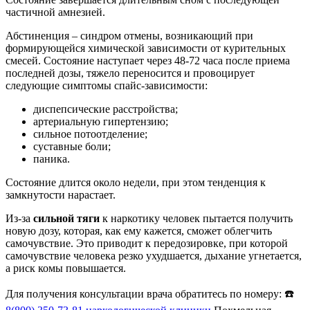
частичной амнезией.
Абстиненция – синдром отмены, возникающий при
формирующейся химической зависимости от курительных
смесей. Состояние наступает через 48-72 часа после приема
последней дозы, тяжело переносится и провоцирует
следующие симптомы спайс-зависимости:
диспепсические расстройства;
артериальную гипертензию;
сильное потоотделение;
суставные боли;
паника.
Состояние длится около недели, при этом тенденция к
замкнутости нарастает.
Из-за
сильной тяги
к наркотику человек пытается получить
новую дозу, которая, как ему кажется, сможет облегчить
самочувствие. Это приводит к передозировке, при которой
самочувствие человека резко ухудшается, дыхание угнетается,
а риск комы повышается.
Для получения консультации врача обратитесь по номеру: ☎️