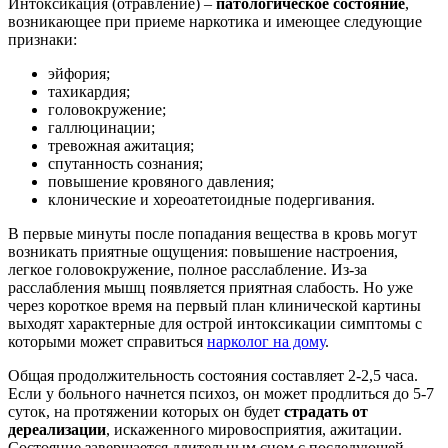
Интоксикация (отравление) –
патологическое состояние
,
возникающее при приеме наркотика и имеющее следующие
признаки:
эйфория;
тахикардия;
головокружение;
галлюцинации;
тревожная ажитация;
спутанность сознания;
повышение кровяного давления;
клонические и хореоатетоидные подергивания.
В первые минуты после попадания вещества в кровь могут
возникать приятные ощущения: повышение настроения,
легкое головокружение, полное расслабление. Из-за
расслабления мышц появляется приятная слабость. Но уже
через короткое время на первый план клинической картины
выходят характерные для острой интоксикации симптомы с
которыми может справиться
нарколог на дому
.
Общая продолжительность состояния составляет 2-2,5 часа.
Если у больного начнется психоз, он может продлиться до 5-7
суток, на протяжении которых он будет
страдать от
дереализации
, искаженного мировосприятия, ажитации.
Состояние завершается длительным сном с последующей