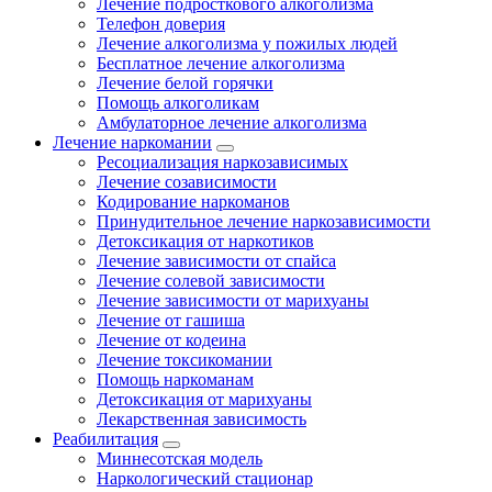
Лечение подросткового алкоголизма
Телефон доверия
Лечение алкоголизма у пожилых людей
Бесплатное лечение алкоголизма
Лечение белой горячки
Помощь алкоголикам
Амбулаторное лечение алкоголизма
Лечение наркомании
Ресоциализация наркозависимых
Лечение созависимости
Кодирование наркоманов
Принудительное лечение наркозависимости
Детоксикация от наркотиков
Лечение зависимости от спайса
Лечение солевой зависимости
Лечение зависимости от марихуаны
Лечение от гашиша
Лечение от кодеина
Лечение токсикомании
Помощь наркоманам
Детоксикация от марихуаны
Лекарственная зависимость
Реабилитация
Миннесотская модель
Наркологический стационар