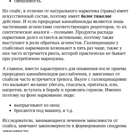
смешливость.
Но спайс, в отличие от натурального наркотика (травы) имеет
искусственный состав, поэтому имеет
более тяжелое
действие. И если природные каннабиноиды являются лишь
частичными агонистами соответствующих рецепторов, то их
синтетические аналоги – полными. Продукты распада
наркотиков долго остаются активными, поэтому также
выступают в роли обратных агонистов. Галлюцинации у
спайсовых наркоманов возникают в пять раз чаще, также у
них часто встречается рвота, которой практически не бывает
при употреблении марихуаны.
А главное, вместо характерного для опьянения после приема
природных каннабиноидов расслабления, у зависимых от
спайсов часто встречается тревога. Вкупе с галлюцинациями
это вызывает желание убегать, спасаться, прятаться, или,
напротив, вступать в борьбу и проявлять героизм. Именно
поэтому на фоне наркомании люди:
выпрыгивают из окна;
бросаются под машину, и т.д.
Исследователи, занимающиеся лечением зависимости от
спайса, замечают закономерности в формировании синдрома
зависимости: