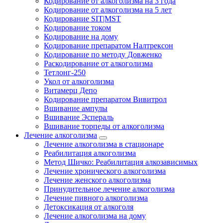
Кодирование от алкоголизма на 3 года
Кодирование от алкоголизма на 5 лет
Кодирование SIT|MST
Кодирование током
Кодирование на дому
Кодирование препаратом Налтрексон
Кодирование по методу Довженко
Раскодирование от алкоголизма
Тетлонг-250
Укол от алкоголизма
Витамерц Депо
Кодирование препаратом Вивитрол
Вшивание ампулы
Вшивание Эспераль
Вшивание торпеды от алкоголизма
Лечение алкоголизма
Лечение алкоголизма в стационаре
Реабилитация алкоголизма
Метод Шичко: Реабилитация алкозависимых
Лечение хронического алкоголизма
Лечение женского алкоголизма
Принудительное лечение алкоголизма
Лечение пивного алкоголизма
Детоксикация от алкоголя
Лечение алкоголизма на дому