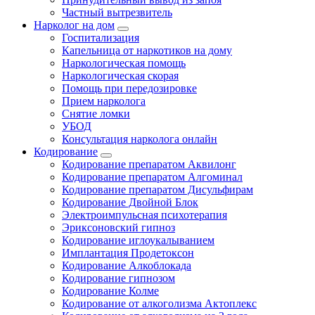
Частный вытрезвитель
Нарколог на дом
Госпитализация
Капельница от наркотиков на дому
Наркологическая помощь
Наркологическая скорая
Помощь при передозировке
Прием нарколога
Снятие ломки
УБОД
Консультация нарколога онлайн
Кодирование
Кодирование препаратом Аквилонг
Кодирование препаратом Алгоминал
Кодирование препаратом Дисульфирам
Кодирование Двойной Блок
Электроимпульсная психотерапия
Эриксоновский гипноз
Кодирование иглоукалыванием
Имплантация Продетоксон
Кодирование Алкоблокада
Кодирование гипнозом
Кодирование Колме
Кодирование от алкоголизма Актоплекс