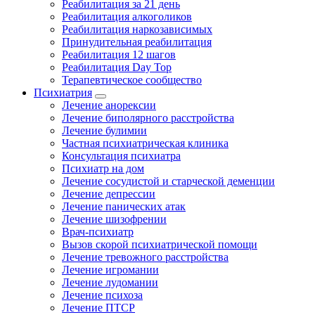
Реабилитация за 21 день
Реабилитация алкоголиков
Реабилитация наркозависимых
Принудительная реабилитация
Реабилитация 12 шагов
Реабилитация Day Top
Терапевтическое сообщество
Психиатрия
Лечение анорексии
Лечение биполярного расстройства
Лечение булимии
Частная психиатрическая клиника
Консультация психиатра
Психиатр на дом
Лечение сосудистой и старческой деменции
Лечение депрессии
Лечение панических атак
Лечение шизофрении
Врач-психиатр
Вызов скорой психиатрической помощи
Лечение тревожного расстройства
Лечение игромании
Лечение лудомании
Лечение психоза
Лечение ПТСР