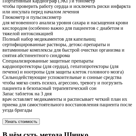
Портативный кардиограф (ЭКГ) и тонометр
чтобы проверить работу сердца и исключить риски инфаркта
или инсульта перед началом лечения
Глюкометр и пульсоксиметр
для мгновенного анализа уровня сахара и насыщения крови
кислородом (особенно важно для пациентов с диабетом и
тяжелой интоксикацией
Полный набор медикаментов для капельниц
сертифицированные растворы, детокс-препараты и
витаминные комплексы для быстрой очистки организма и
снятия абстинентного синдрома
Специализированные защитные препараты
кардиопротекторы (для сердца), гепатопротекторы (для
печени) и ноотропы (для защиты клеток головного мозга)
Сильнодействующие успокоительные и сонные средства
чтобы мягко снять психоз, агрессию, тревогу и погрузить
пациента в безопасный терапевтический сон
Запас таблеток на 3 дня
врач оставляет медикаменты и расписывает четкий план их
приема для самостоятельного восстановления пациента после
уезда бригады
Узнать стоимость
В чём суть метода Шичко