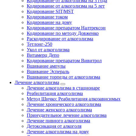
Кодирование от алкоголизма на 3 года
Кодирование от алкоголизма на 5 лет
Кодирование SIT|MST
Кодирование током
Кодирование на дому
Кодирование препаратом Налтрексон
Кодирование по методу Довженко
Раскодирование от алкоголизма
Тетлонг-250
Укол от алкоголизма
Витамерц Депо
Кодирование препаратом Вивитрол
Вшивание ампулы
Вшивание Эспераль
Вшивание торпеды от алкоголизма
Лечение алкоголизма
Лечение алкоголизма в стационаре
Реабилитация алкоголизма
Метод Шичко: Реабилитация алкозависимых
Лечение хронического алкоголизма
Лечение женского алкоголизма
Принудительное лечение алкоголизма
Лечение пивного алкоголизма
Детоксикация от алкоголя
Лечение алкоголизма на дому