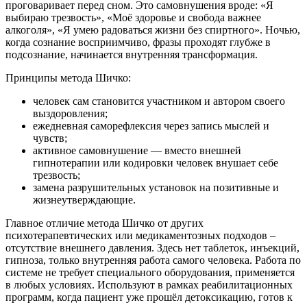
проговаривает перед сном. Это самовнушения вроде: «Я
выбираю трезвость», «Моё здоровье и свобода важнее
алкоголя», «Я умею радоваться жизни без спиртного». Ночью,
когда сознание восприимчиво, фразы проходят глубже в
подсознание, начинается внутренняя трансформация.
Принципы метода Шичко:
человек сам становится участником и автором своего
выздоровления;
ежедневная саморефлексия через запись мыслей и
чувств;
активное самовнушение — вместо внешней
гипнотерапии или кодировки человек внушает себе
трезвость;
замена разрушительных установок на позитивные и
жизнеутверждающие.
Главное отличие метода Шичко от других
психотерапевтических или медикаментозных подходов –
отсутствие внешнего давления. Здесь нет таблеток, инъекций,
гипноза, только внутренняя работа самого человека. Работа по
системе не требует специального оборудования, применяется
в любых условиях. Используют в рамках реабилитационных
программ, когда пациент уже прошёл детоксикацию, готов к