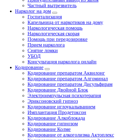
Частный вытрезвитель
Нарколог на дом
Госпитализация
Капельница от наркотиков на дому
Наркологическая помощь
Наркологическая скорая
Помощь при передозировке
Прием нарколога
Снятие ломки
УБОД
Консультация нарколога онлайн
Кодирование
Кодирование препаратом Аквилонг
Кодирование препаратом Алгоминал
Кодирование препаратом Дисульфирам
Кодирование Двойной Блок
Электроимпульсная психотерапия
Эриксоновский гипноз
Кодирование иглоукалыванием
Имплантация Продетоксон
Кодирование Алкоблокада
Кодирование гипнозом
Кодирование Колме
Кодирование от алкоголизма Актоплекс