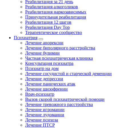
Реабилитация за 21 день
Реабилитация алкоголиков
Реабилитация наркозависимых
Принудительная реабилитация
Реабилитация 12 шагов
Реабилитация Day Top
Терапевтическое сообщество
Психиатрия
Лечение анорексии
Лечение биполярного расстройства
Лечение булимии
Частная психиатрическая клиника
Консультация психиатра
Психиатр на дом
Лечение сосудистой и старческой деменции
Лечение депрессии
Лечение панических атак
Лечение шизофрении
Врач-психиатр
Вызов скорой психиатрической помощи
Лечение тревожного расстройства
Лечение игромании
Лечение лудомании
Лечение психоза
Лечение ПТСР