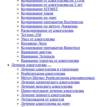
Кодирование от алкоголизма на 3 года
Кодирование от алкоголизма на 5 лет
Кодирование SIT|MST
Кодирование током
Кодирование на дому
Кодирование препаратом Налтрексон
Кодирование по методу Довженко
Раскодирование от алкоголизма
Тетлонг-250
Укол от алкоголизма
Витамерц Депо
Кодирование препаратом Вивитрол
Вшивание ампулы
Вшивание Эспераль
Вшивание торпеды от алкоголизма
Лечение алкоголизма
Лечение алкоголизма в стационаре
Реабилитация алкоголизма
Метод Шичко: Реабилитация алкозависимых
Лечение хронического алкоголизма
Лечение женского алкоголизма
Принудительное лечение алкоголизма
Лечение пивного алкоголизма
Детоксикация от алкоголя
Лечение алкоголизма на дому