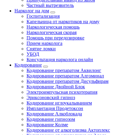
Частный вытрезвитель
Нарколог на дом
Госпитализация
Капельница от наркотиков на дому
Наркологическая помощь
Наркологическая скорая
Помощь при передозировке
Прием нарколога
Снятие ломки
УБОД
Консультация нарколога онлайн
Кодирование
Кодирование препаратом Аквилонг
Кодирование препаратом Алгоминал
Кодирование препаратом Дисульфирам
Кодирование Двойной Блок
Электроимпульсная психотерапия
Эриксоновский гипноз
Кодирование иглоукалыванием
Имплантация Продетоксон
Кодирование Алкоблокада
Кодирование гипнозом
Кодирование Колме
Кодирование от алкоголизма Актоплекс