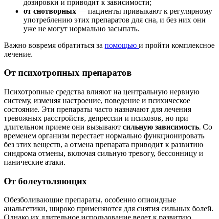
дозировки и приводит к зависимости;
от снотворных
— пациенты привыкают к регулярному
употреблению этих препаратов для сна, и без них они
уже не могут нормально засыпать.
Важно вовремя обратиться за
помощью
и пройти комплексное
лечение.
От психотропных препаратов
Психотропные средства влияют на центральную нервную
систему, изменяя настроение, поведение и психическое
состояние. Эти препараты часто назначают для лечения
тревожных расстройств, депрессии и психозов, но при
длительном приеме они вызывают
сильную зависимость
. Со
временем организм перестает нормально функционировать
без этих веществ, а отмена препарата приводит к развитию
синдрома отмены, включая сильную тревогу, бессонницу и
панические атаки.
От болеутоляющих
Обезболивающие препараты, особенно опиоидные
анальгетики, широко применяются для снятия сильных болей.
Однако их длительное использование ведет к развитию