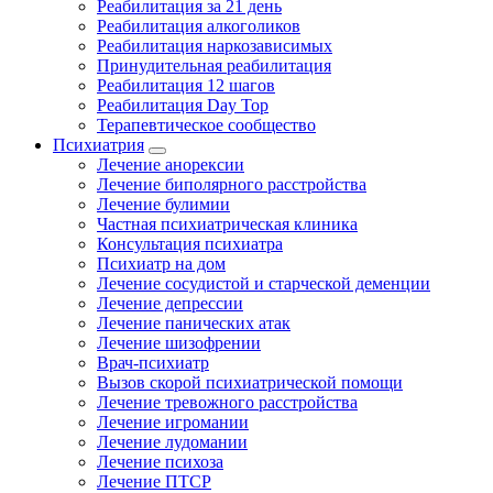
Реабилитация за 21 день
Реабилитация алкоголиков
Реабилитация наркозависимых
Принудительная реабилитация
Реабилитация 12 шагов
Реабилитация Day Top
Терапевтическое сообщество
Психиатрия
Лечение анорексии
Лечение биполярного расстройства
Лечение булимии
Частная психиатрическая клиника
Консультация психиатра
Психиатр на дом
Лечение сосудистой и старческой деменции
Лечение депрессии
Лечение панических атак
Лечение шизофрении
Врач-психиатр
Вызов скорой психиатрической помощи
Лечение тревожного расстройства
Лечение игромании
Лечение лудомании
Лечение психоза
Лечение ПТСР