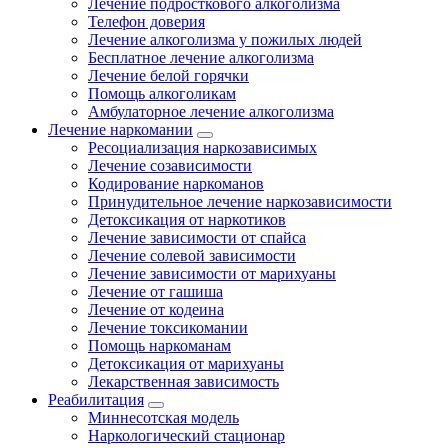
Лечение подросткового алкоголизма
Телефон доверия
Лечение алкоголизма у пожилых людей
Бесплатное лечение алкоголизма
Лечение белой горячки
Помощь алкоголикам
Амбулаторное лечение алкоголизма
Лечение наркомании
Ресоциализация наркозависимых
Лечение созависимости
Кодирование наркоманов
Принудительное лечение наркозависимости
Детоксикация от наркотиков
Лечение зависимости от спайса
Лечение солевой зависимости
Лечение зависимости от марихуаны
Лечение от гашиша
Лечение от кодеина
Лечение токсикомании
Помощь наркоманам
Детоксикация от марихуаны
Лекарственная зависимость
Реабилитация
Миннесотская модель
Наркологический стационар