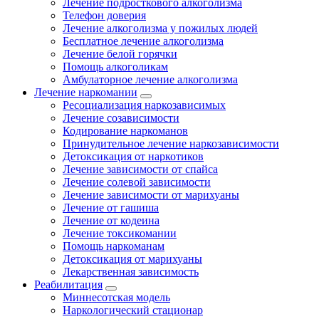
Лечение подросткового алкоголизма
Телефон доверия
Лечение алкоголизма у пожилых людей
Бесплатное лечение алкоголизма
Лечение белой горячки
Помощь алкоголикам
Амбулаторное лечение алкоголизма
Лечение наркомании
Ресоциализация наркозависимых
Лечение созависимости
Кодирование наркоманов
Принудительное лечение наркозависимости
Детоксикация от наркотиков
Лечение зависимости от спайса
Лечение солевой зависимости
Лечение зависимости от марихуаны
Лечение от гашиша
Лечение от кодеина
Лечение токсикомании
Помощь наркоманам
Детоксикация от марихуаны
Лекарственная зависимость
Реабилитация
Миннесотская модель
Наркологический стационар