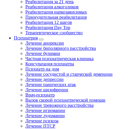
Реабилитация за 21 день
Реабилитация алкоголиков
Реабилитация наркозависимых
Принудительная реабилитация
Реабилитация 12 шагов
Реабилитация Day Top
Терапевтическое сообщество
Психиатрия
Лечение анорексии
Лечение биполярного расстройства
Лечение булимии
Частная психиатрическая клиника
Консультация психиатра
Психиатр на дом
Лечение сосудистой и старческой деменции
Лечение депрессии
Лечение панических атак
Лечение шизофрении
Врач-психиатр
Вызов скорой психиатрической помощи
Лечение тревожного расстройства
Лечение игромании
Лечение лудомании
Лечение психоза
Лечение ПТСР