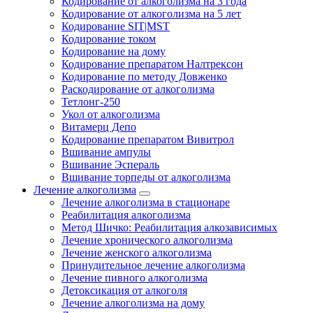
Кодирование от алкоголизма на 3 года
Кодирование от алкоголизма на 5 лет
Кодирование SIT|MST
Кодирование током
Кодирование на дому
Кодирование препаратом Налтрексон
Кодирование по методу Довженко
Раскодирование от алкоголизма
Тетлонг-250
Укол от алкоголизма
Витамерц Депо
Кодирование препаратом Вивитрол
Вшивание ампулы
Вшивание Эспераль
Вшивание торпеды от алкоголизма
Лечение алкоголизма
Лечение алкоголизма в стационаре
Реабилитация алкоголизма
Метод Шичко: Реабилитация алкозависимых
Лечение хронического алкоголизма
Лечение женского алкоголизма
Принудительное лечение алкоголизма
Лечение пивного алкоголизма
Детоксикация от алкоголя
Лечение алкоголизма на дому