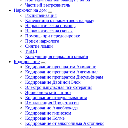
Частный вытрезвитель
Нарколог на дом
Госпитализация
Капельница от наркотиков на дому
Наркологическая помощь
Наркологическая скорая
Помощь при передозировке
Прием нарколога
Снятие ломки
УБОД
Консультация нарколога онлайн
Кодирование
Кодирование препаратом Аквилонг
Кодирование препаратом Алгоминал
Кодирование препаратом Дисульфирам
Кодирование Двойной Блок
Электроимпульсная психотерапия
Эриксоновский гипноз
Кодирование иглоукалыванием
Имплантация Продетоксон
Кодирование Алкоблокада
Кодирование гипнозом
Кодирование Колме
Кодирование от алкоголизма Актоплекс