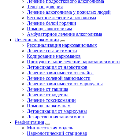
Лечение подросткового алкоголизма
Телефон доверия
Лечение алкоголизма у пожилых людей
Бесплатное лечение алкоголизма
Лечение белой горячки
Помощь алкоголикам
Амбулаторное лечение алкоголизма
Лечение наркомании
Ресоциализация наркозависимых
Лечение созависимости
Кодирование наркоманов
Принудительное лечение наркозависимости
Детоксикация от наркотиков
Лечение зависимости от спайса
Лечение солевой зависимости
Лечение зависимости от марихуаны
Лечение от гашиша
Лечение от кодеина
Лечение токсикомании
Помощь наркоманам
Детоксикация от марихуаны
Лекарственная зависимость
Реабилитация
Миннесотская модель
Наркологический стационар