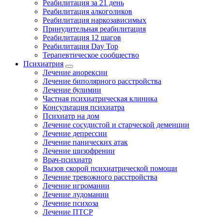
Реабилитация за 21 день
Реабилитация алкоголиков
Реабилитация наркозависимых
Принудительная реабилитация
Реабилитация 12 шагов
Реабилитация Day Top
Терапевтическое сообщество
Психиатрия
Лечение анорексии
Лечение биполярного расстройства
Лечение булимии
Частная психиатрическая клиника
Консультация психиатра
Психиатр на дом
Лечение сосудистой и старческой деменции
Лечение депрессии
Лечение панических атак
Лечение шизофрении
Врач-психиатр
Вызов скорой психиатрической помощи
Лечение тревожного расстройства
Лечение игромании
Лечение лудомании
Лечение психоза
Лечение ПТСР