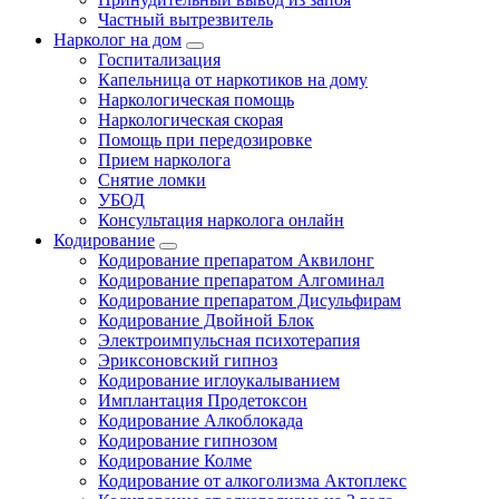
Частный вытрезвитель
Нарколог на дом
Госпитализация
Капельница от наркотиков на дому
Наркологическая помощь
Наркологическая скорая
Помощь при передозировке
Прием нарколога
Снятие ломки
УБОД
Консультация нарколога онлайн
Кодирование
Кодирование препаратом Аквилонг
Кодирование препаратом Алгоминал
Кодирование препаратом Дисульфирам
Кодирование Двойной Блок
Электроимпульсная психотерапия
Эриксоновский гипноз
Кодирование иглоукалыванием
Имплантация Продетоксон
Кодирование Алкоблокада
Кодирование гипнозом
Кодирование Колме
Кодирование от алкоголизма Актоплекс