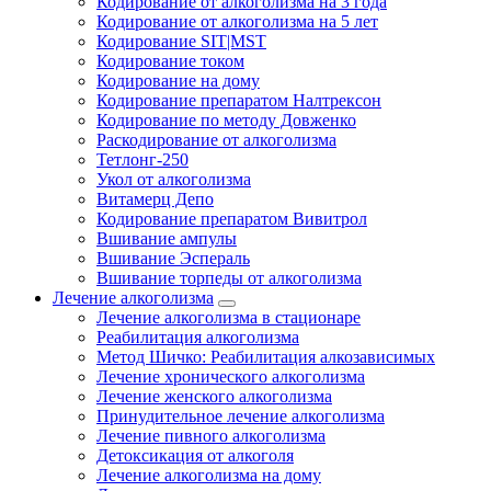
Кодирование от алкоголизма на 3 года
Кодирование от алкоголизма на 5 лет
Кодирование SIT|MST
Кодирование током
Кодирование на дому
Кодирование препаратом Налтрексон
Кодирование по методу Довженко
Раскодирование от алкоголизма
Тетлонг-250
Укол от алкоголизма
Витамерц Депо
Кодирование препаратом Вивитрол
Вшивание ампулы
Вшивание Эспераль
Вшивание торпеды от алкоголизма
Лечение алкоголизма
Лечение алкоголизма в стационаре
Реабилитация алкоголизма
Метод Шичко: Реабилитация алкозависимых
Лечение хронического алкоголизма
Лечение женского алкоголизма
Принудительное лечение алкоголизма
Лечение пивного алкоголизма
Детоксикация от алкоголя
Лечение алкоголизма на дому