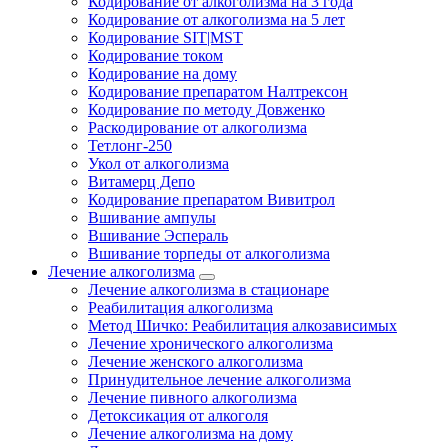
Кодирование от алкоголизма на 3 года
Кодирование от алкоголизма на 5 лет
Кодирование SIT|MST
Кодирование током
Кодирование на дому
Кодирование препаратом Налтрексон
Кодирование по методу Довженко
Раскодирование от алкоголизма
Тетлонг-250
Укол от алкоголизма
Витамерц Депо
Кодирование препаратом Вивитрол
Вшивание ампулы
Вшивание Эспераль
Вшивание торпеды от алкоголизма
Лечение алкоголизма
Лечение алкоголизма в стационаре
Реабилитация алкоголизма
Метод Шичко: Реабилитация алкозависимых
Лечение хронического алкоголизма
Лечение женского алкоголизма
Принудительное лечение алкоголизма
Лечение пивного алкоголизма
Детоксикация от алкоголя
Лечение алкоголизма на дому