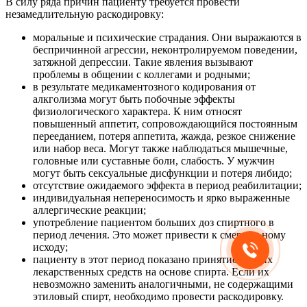
В силу ряда причин пациенту требуется провести
незамедлительную раскодировку:
моральные и психические страдания. Они выражаются в
беспричинной агрессии, неконтролируемом поведении,
затяжной депрессии. Такие явления вызывают
проблемы в общении с коллегами и родными;
в результате медикаментозного кодирования от
алкголизма могут быть побочные эффекты
физиологического характера. К ним относят
повышенный аппетит, сопровождающийся постоянным
перееданием, потеря аппетита, жажда, резкое снижение
или набор веса. Могут также наблюдаться мышечные,
головные или суставные боли, слабость. У мужчин
могут быть сексуальные дисфункции и потеря либидо;
отсутствие ожидаемого эффекта в период реабилитации;
индивидуальная непереносимость и ярко выраженные
аллергические реакции;
употребление пациентом больших доз спиртного в
период лечения. Это может привести к смертельному
исходу;
пациенту в этот период показано принятие других
лекарственных средств на основе спирта. Если их
невозможно заменить аналогичными, не содержащими
этиловый спирт, необходимо провести раскодировку.