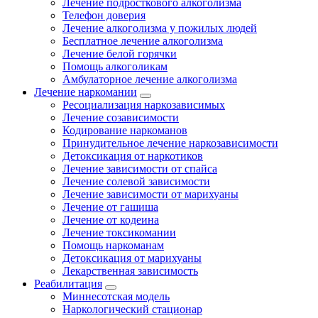
Лечение подросткового алкоголизма
Телефон доверия
Лечение алкоголизма у пожилых людей
Бесплатное лечение алкоголизма
Лечение белой горячки
Помощь алкоголикам
Амбулаторное лечение алкоголизма
Лечение наркомании
Ресоциализация наркозависимых
Лечение созависимости
Кодирование наркоманов
Принудительное лечение наркозависимости
Детоксикация от наркотиков
Лечение зависимости от спайса
Лечение солевой зависимости
Лечение зависимости от марихуаны
Лечение от гашиша
Лечение от кодеина
Лечение токсикомании
Помощь наркоманам
Детоксикация от марихуаны
Лекарственная зависимость
Реабилитация
Миннесотская модель
Наркологический стационар