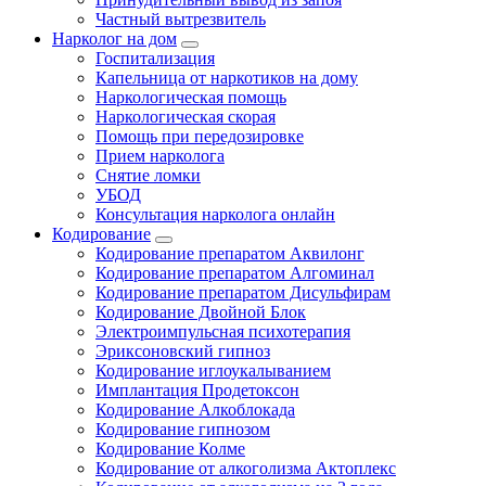
Частный вытрезвитель
Нарколог на дом
Госпитализация
Капельница от наркотиков на дому
Наркологическая помощь
Наркологическая скорая
Помощь при передозировке
Прием нарколога
Снятие ломки
УБОД
Консультация нарколога онлайн
Кодирование
Кодирование препаратом Аквилонг
Кодирование препаратом Алгоминал
Кодирование препаратом Дисульфирам
Кодирование Двойной Блок
Электроимпульсная психотерапия
Эриксоновский гипноз
Кодирование иглоукалыванием
Имплантация Продетоксон
Кодирование Алкоблокада
Кодирование гипнозом
Кодирование Колме
Кодирование от алкоголизма Актоплекс