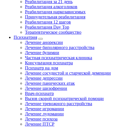
Реабилитация за 21 день
Реабилитация алкоголиков
Реабилитация наркозависимых
Принудительная реабилитация
Реабилитация 12 шагов
Реабилитация Day Top
Терапевтическое сообщество
Психиатрия
Лечение анорексии
Лечение биполярного расстройства
Лечение булимии
Частная психиатрическая клиника
Консультация психиатра
Психиатр на дом
Лечение сосудистой и старческой деменции
Лечение депрессии
Лечение панических атак
Лечение шизофрении
Врач-психиатр
Вызов скорой психиатрической помощи
Лечение тревожного расстройства
Лечение игромании
Лечение лудомании
Лечение психоза
Лечение ПТСР