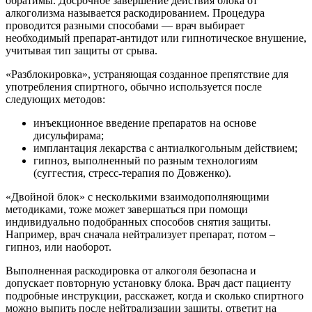
обратимы. Досрочное завершение действия блока от
алкоголизма называется раскодированием. Процедура
проводится разными способами — врач выбирает
необходимый препарат-антидот или гипнотическое внушение,
учитывая тип защиты от срыва.
«Разблокировка», устраняющая созданное препятствие для
употребления спиртного, обычно используется после
следующих методов:
инъекционное введение препаратов на основе
дисульфирама;
имплантация лекарства с антиалкогольным действием;
гипноз, выполненный по разным технологиям
(суггестия, стресс-терапия по Довженко).
«Двойной блок» с несколькими взаимодополняющими
методиками, тоже может завершаться при помощи
индивидуально подобранных способов снятия защиты.
Например, врач сначала нейтрализует препарат, потом –
гипноз, или наоборот.
Выполненная раскодировка от алкоголя безопасна и
допускает повторную установку блока. Врач даст пациенту
подробные инструкции, расскажет, когда и сколько спиртного
можно выпить после нейтрализации защиты, ответит на