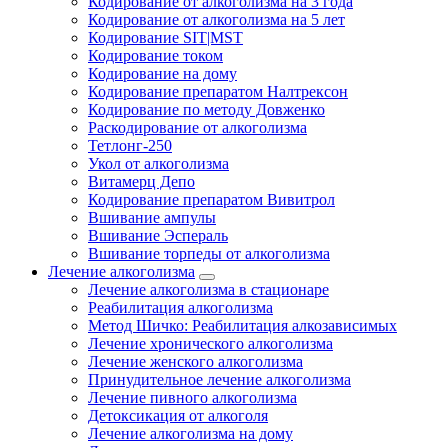
Кодирование от алкоголизма на 3 года
Кодирование от алкоголизма на 5 лет
Кодирование SIT|MST
Кодирование током
Кодирование на дому
Кодирование препаратом Налтрексон
Кодирование по методу Довженко
Раскодирование от алкоголизма
Тетлонг-250
Укол от алкоголизма
Витамерц Депо
Кодирование препаратом Вивитрол
Вшивание ампулы
Вшивание Эспераль
Вшивание торпеды от алкоголизма
Лечение алкоголизма
Лечение алкоголизма в стационаре
Реабилитация алкоголизма
Метод Шичко: Реабилитация алкозависимых
Лечение хронического алкоголизма
Лечение женского алкоголизма
Принудительное лечение алкоголизма
Лечение пивного алкоголизма
Детоксикация от алкоголя
Лечение алкоголизма на дому