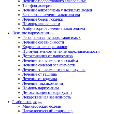
Лечение подросткового алкоголизма
Телефон доверия
Лечение алкоголизма у пожилых людей
Бесплатное лечение алкоголизма
Лечение белой горячки
Помощь алкоголикам
Амбулаторное лечение алкоголизма
Лечение наркомании
Ресоциализация наркозависимых
Лечение созависимости
Кодирование наркоманов
Принудительное лечение наркозависимости
Детоксикация от наркотиков
Лечение зависимости от спайса
Лечение солевой зависимости
Лечение зависимости от марихуаны
Лечение от гашиша
Лечение от кодеина
Лечение токсикомании
Помощь наркоманам
Детоксикация от марихуаны
Лекарственная зависимость
Реабилитация
Миннесотская модель
Наркологический стационар