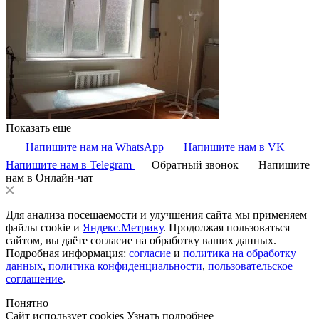
Показать еще
Напишите нам на WhatsApp
Напишите нам в VK
Напишите нам в Telegram
Обратный звонок
Напишите
нам в Онлайн-чат
Для анализа посещаемости и улучшения сайта мы применяем
файлы cookie и
Яндекс.Метрику
. Продолжая пользоваться
сайтом, вы даёте согласие на обработку ваших данных.
Подробная информация:
согласие
и
политика на обработку
данных
,
политика конфиденциальности
,
пользовательское
соглашение
.
Понятно
Сайт использует cookies
Узнать подробнее