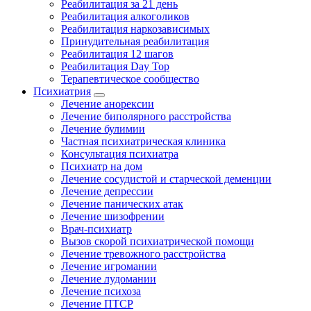
Реабилитация за 21 день
Реабилитация алкоголиков
Реабилитация наркозависимых
Принудительная реабилитация
Реабилитация 12 шагов
Реабилитация Day Top
Терапевтическое сообщество
Психиатрия
Лечение анорексии
Лечение биполярного расстройства
Лечение булимии
Частная психиатрическая клиника
Консультация психиатра
Психиатр на дом
Лечение сосудистой и старческой деменции
Лечение депрессии
Лечение панических атак
Лечение шизофрении
Врач-психиатр
Вызов скорой психиатрической помощи
Лечение тревожного расстройства
Лечение игромании
Лечение лудомании
Лечение психоза
Лечение ПТСР