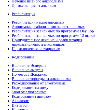
Лечение пивного алкоголизма
Детоксикация от алкоголя
Реабилитация
Реабилитация наркозависимых
Анонимная реабилитация наркозависимых
Реабилитация зависимых по программе Day Top
Реабилитация зависимых по программе 12 шагов
Принудительное лечение и реабилитация
наркозависимых и алкоголиков
Наркологический стационар
Кодирование
Вшивание Эспераль
Вшивание ампулы
По методу Довженко
Вшивание торпеды от алкоголизма
Раскодирование от алкоголизма
Кодирование на дому
Укол от алкоголизма
Кодирование гипнозом
Аквилонг
Вивитрол
Налтрексон