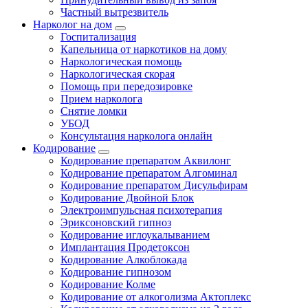
Частный вытрезвитель
Нарколог на дом
Госпитализация
Капельница от наркотиков на дому
Наркологическая помощь
Наркологическая скорая
Помощь при передозировке
Прием нарколога
Снятие ломки
УБОД
Консультация нарколога онлайн
Кодирование
Кодирование препаратом Аквилонг
Кодирование препаратом Алгоминал
Кодирование препаратом Дисульфирам
Кодирование Двойной Блок
Электроимпульсная психотерапия
Эриксоновский гипноз
Кодирование иглоукалыванием
Имплантация Продетоксон
Кодирование Алкоблокада
Кодирование гипнозом
Кодирование Колме
Кодирование от алкоголизма Актоплекс