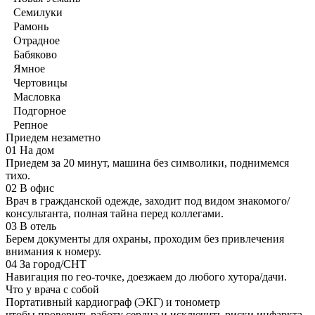
Семилуки
Рамонь
Отрадное
Бабяково
Ямное
Чертовицы
Масловка
Подгорное
Репное
Приедем незаметно
01
На дом
Приедем за 20 минут, машина без символики, поднимемся
тихо.
02
В офис
Врач в гражданской одежде, заходит под видом знакомого/
консультанта, полная тайна перед коллегами.
03
В отель
Берем документы для охраны, проходим без привлечения
внимания к номеру.
04
За город/СНТ
Навигация по гео-точке, доезжаем до любого хутора/дачи.
Что у врача с собой
Портативный кардиограф (ЭКГ) и тонометр
чтобы проверить работу сердца и исключить риски инфаркта