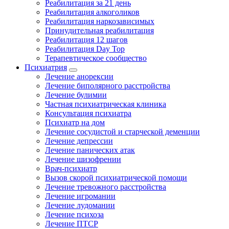
Реабилитация за 21 день
Реабилитация алкоголиков
Реабилитация наркозависимых
Принудительная реабилитация
Реабилитация 12 шагов
Реабилитация Day Top
Терапевтическое сообщество
Психиатрия
Лечение анорексии
Лечение биполярного расстройства
Лечение булимии
Частная психиатрическая клиника
Консультация психиатра
Психиатр на дом
Лечение сосудистой и старческой деменции
Лечение депрессии
Лечение панических атак
Лечение шизофрении
Врач-психиатр
Вызов скорой психиатрической помощи
Лечение тревожного расстройства
Лечение игромании
Лечение лудомании
Лечение психоза
Лечение ПТСР