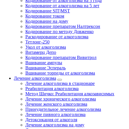
Кодирование от алкоголизма на 3 года
Кодирование от алкоголизма на 5 лет
Кодирование SIT|MST
Кодирование током
Кодирование на дому
Кодирование препаратом Налтрексон
Кодирование по методу Довженко
Раскодирование от алкоголизма
Тетлонг-250
Укол от алкоголизма
Витамерц Депо
Кодирование препаратом Вивитрол
Вшивание ампулы
Вшивание Эспераль
Вшивание торпеды от алкоголизма
Лечение алкоголизма
Лечение алкоголизма в стационаре
Реабилитация алкоголизма
Метод Шичко: Реабилитация алкозависимых
Лечение хронического алкоголизма
Лечение женского алкоголизма
Принудительное лечение алкоголизма
Лечение пивного алкоголизма
Детоксикация от алкоголя
Лечение алкоголизма на дому