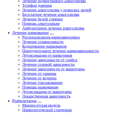
Лечение подросткового алкоголизма
Телефон доверия
Лечение алкоголизма у пожилых людей
Бесплатное лечение алкоголизма
Лечение белой горячки
Помощь алкоголикам
Амбулаторное лечение алкоголизма
Лечение наркомании
Ресоциализация наркозависимых
Лечение созависимости
Кодирование наркоманов
Принудительное лечение наркозависимости
Детоксикация от наркотиков
Лечение зависимости от спайса
Лечение солевой зависимости
Лечение зависимости от марихуаны
Лечение от гашиша
Лечение от кодеина
Лечение токсикомании
Помощь наркоманам
Детоксикация от марихуаны
Лекарственная зависимость
Реабилитация
Миннесотская модель
Наркологический стационар