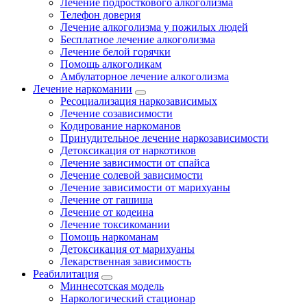
Лечение подросткового алкоголизма
Телефон доверия
Лечение алкоголизма у пожилых людей
Бесплатное лечение алкоголизма
Лечение белой горячки
Помощь алкоголикам
Амбулаторное лечение алкоголизма
Лечение наркомании
Ресоциализация наркозависимых
Лечение созависимости
Кодирование наркоманов
Принудительное лечение наркозависимости
Детоксикация от наркотиков
Лечение зависимости от спайса
Лечение солевой зависимости
Лечение зависимости от марихуаны
Лечение от гашиша
Лечение от кодеина
Лечение токсикомании
Помощь наркоманам
Детоксикация от марихуаны
Лекарственная зависимость
Реабилитация
Миннесотская модель
Наркологический стационар