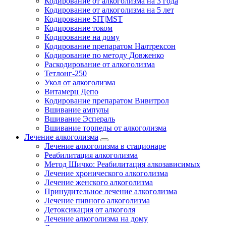
Кодирование от алкоголизма на 3 года
Кодирование от алкоголизма на 5 лет
Кодирование SIT|MST
Кодирование током
Кодирование на дому
Кодирование препаратом Налтрексон
Кодирование по методу Довженко
Раскодирование от алкоголизма
Тетлонг-250
Укол от алкоголизма
Витамерц Депо
Кодирование препаратом Вивитрол
Вшивание ампулы
Вшивание Эспераль
Вшивание торпеды от алкоголизма
Лечение алкоголизма
Лечение алкоголизма в стационаре
Реабилитация алкоголизма
Метод Шичко: Реабилитация алкозависимых
Лечение хронического алкоголизма
Лечение женского алкоголизма
Принудительное лечение алкоголизма
Лечение пивного алкоголизма
Детоксикация от алкоголя
Лечение алкоголизма на дому