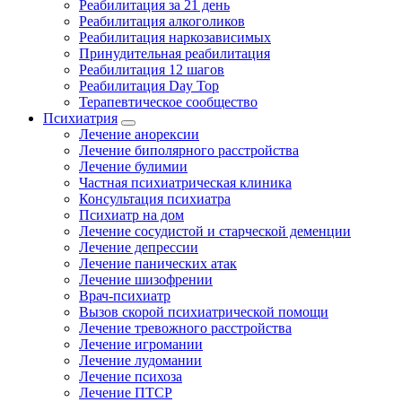
Реабилитация за 21 день
Реабилитация алкоголиков
Реабилитация наркозависимых
Принудительная реабилитация
Реабилитация 12 шагов
Реабилитация Day Top
Терапевтическое сообщество
Психиатрия
Лечение анорексии
Лечение биполярного расстройства
Лечение булимии
Частная психиатрическая клиника
Консультация психиатра
Психиатр на дом
Лечение сосудистой и старческой деменции
Лечение депрессии
Лечение панических атак
Лечение шизофрении
Врач-психиатр
Вызов скорой психиатрической помощи
Лечение тревожного расстройства
Лечение игромании
Лечение лудомании
Лечение психоза
Лечение ПТСР