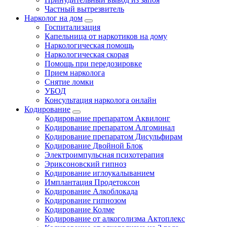
Частный вытрезвитель
Нарколог на дом
Госпитализация
Капельница от наркотиков на дому
Наркологическая помощь
Наркологическая скорая
Помощь при передозировке
Прием нарколога
Снятие ломки
УБОД
Консультация нарколога онлайн
Кодирование
Кодирование препаратом Аквилонг
Кодирование препаратом Алгоминал
Кодирование препаратом Дисульфирам
Кодирование Двойной Блок
Электроимпульсная психотерапия
Эриксоновский гипноз
Кодирование иглоукалыванием
Имплантация Продетоксон
Кодирование Алкоблокада
Кодирование гипнозом
Кодирование Колме
Кодирование от алкоголизма Актоплекс