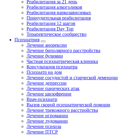
Реабилитация за 21 день
Реабилитация алкоголиков
Реабилитация наркозависимых
Принудительная реабилитация
Реабилитация 12 шагов
Реабилитация Day Top
Терапевтическое сообщество
Психиатрия
Лечение анорексии
Лечение биполярного расстройства
Лечение булимии
Частная психиатрическая клиника
Консультация психиатра
Психиатр на дом
Лечение сосудистой и старческой деменции
Лечение депрессии
Лечение панических атак
Лечение шизофрении
Врач-психиатр
Вызов скорой психиатрической помощи
Лечение тревожного расстройства
Лечение игромании
Лечение лудомании
Лечение психоза
Лечение ПТСР