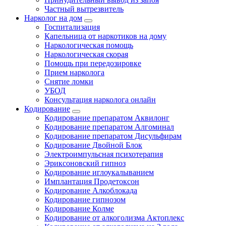
Частный вытрезвитель
Нарколог на дом
Госпитализация
Капельница от наркотиков на дому
Наркологическая помощь
Наркологическая скорая
Помощь при передозировке
Прием нарколога
Снятие ломки
УБОД
Консультация нарколога онлайн
Кодирование
Кодирование препаратом Аквилонг
Кодирование препаратом Алгоминал
Кодирование препаратом Дисульфирам
Кодирование Двойной Блок
Электроимпульсная психотерапия
Эриксоновский гипноз
Кодирование иглоукалыванием
Имплантация Продетоксон
Кодирование Алкоблокада
Кодирование гипнозом
Кодирование Колме
Кодирование от алкоголизма Актоплекс