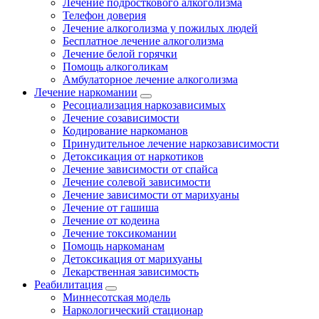
Лечение подросткового алкоголизма
Телефон доверия
Лечение алкоголизма у пожилых людей
Бесплатное лечение алкоголизма
Лечение белой горячки
Помощь алкоголикам
Амбулаторное лечение алкоголизма
Лечение наркомании
Ресоциализация наркозависимых
Лечение созависимости
Кодирование наркоманов
Принудительное лечение наркозависимости
Детоксикация от наркотиков
Лечение зависимости от спайса
Лечение солевой зависимости
Лечение зависимости от марихуаны
Лечение от гашиша
Лечение от кодеина
Лечение токсикомании
Помощь наркоманам
Детоксикация от марихуаны
Лекарственная зависимость
Реабилитация
Миннесотская модель
Наркологический стационар