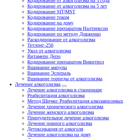
Кодирование от алкоголизма на 3 года
Кодирование от алкоголизма на 5 лет
Кодирование SIT|MST
Кодирование током
Кодирование на дому
Кодирование препаратом Налтрексон
Кодирование по методу Довженко
Раскодирование от алкоголизма
Тетлонг-250
Укол от алкоголизма
Витамерц Депо
Кодирование препаратом Вивитрол
Вшивание ампулы
Вшивание Эспераль
Вшивание торпеды от алкоголизма
Лечение алкоголизма
Лечение алкоголизма в стационаре
Реабилитация алкоголизма
Метод Шичко: Реабилитация алкозависимых
Лечение хронического алкоголизма
Лечение женского алкоголизма
Принудительное лечение алкоголизма
Лечение пивного алкоголизма
Детоксикация от алкоголя
Лечение алкоголизма на дому