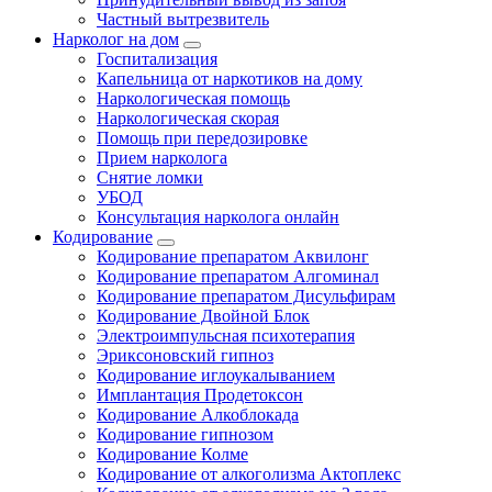
Частный вытрезвитель
Нарколог на дом
Госпитализация
Капельница от наркотиков на дому
Наркологическая помощь
Наркологическая скорая
Помощь при передозировке
Прием нарколога
Снятие ломки
УБОД
Консультация нарколога онлайн
Кодирование
Кодирование препаратом Аквилонг
Кодирование препаратом Алгоминал
Кодирование препаратом Дисульфирам
Кодирование Двойной Блок
Электроимпульсная психотерапия
Эриксоновский гипноз
Кодирование иглоукалыванием
Имплантация Продетоксон
Кодирование Алкоблокада
Кодирование гипнозом
Кодирование Колме
Кодирование от алкоголизма Актоплекс