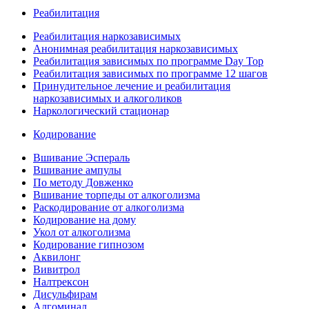
Реабилитация
Реабилитация наркозависимых
Анонимная реабилитация наркозависимых
Реабилитация зависимых по программе Day Top
Реабилитация зависимых по программе 12 шагов
Принудительное лечение и реабилитация
наркозависимых и алкоголиков
Наркологический стационар
Кодирование
Вшивание Эспераль
Вшивание ампулы
По методу Довженко
Вшивание торпеды от алкоголизма
Раскодирование от алкоголизма
Кодирование на дому
Укол от алкоголизма
Кодирование гипнозом
Аквилонг
Вивитрол
Налтрексон
Дисульфирам
Алгоминал