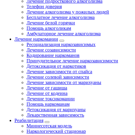
Лечение подросткового алкоголизма
Телефон доверия
Лечение алкоголизма у пожилых людей
Бесплатное лечение алкоголизма
Лечение белой горячки
Помощь алкоголикам
Амбулаторное лечение алкоголизма
Лечение наркомании
Ресоциализация наркозависимых
Лечение созависимости
Кодирование наркоманов
Принудительное лечение наркозависимости
Детоксикация от наркотиков
Лечение зависимости от спайса
Лечение солевой зависимости
Лечение зависимости от марихуаны
Лечение от гашиша
Лечение от кодеина
Лечение токсикомании
Помощь наркоманам
Детоксикация от марихуаны
Лекарственная зависимость
Реабилитация
Миннесотская модель
Наркологический стационар