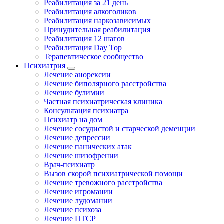
Реабилитация за 21 день
Реабилитация алкоголиков
Реабилитация наркозависимых
Принудительная реабилитация
Реабилитация 12 шагов
Реабилитация Day Top
Терапевтическое сообщество
Психиатрия
Лечение анорексии
Лечение биполярного расстройства
Лечение булимии
Частная психиатрическая клиника
Консультация психиатра
Психиатр на дом
Лечение сосудистой и старческой деменции
Лечение депрессии
Лечение панических атак
Лечение шизофрении
Врач-психиатр
Вызов скорой психиатрической помощи
Лечение тревожного расстройства
Лечение игромании
Лечение лудомании
Лечение психоза
Лечение ПТСР