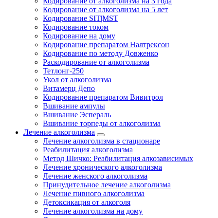
Кодирование от алкоголизма на 3 года
Кодирование от алкоголизма на 5 лет
Кодирование SIT|MST
Кодирование током
Кодирование на дому
Кодирование препаратом Налтрексон
Кодирование по методу Довженко
Раскодирование от алкоголизма
Тетлонг-250
Укол от алкоголизма
Витамерц Депо
Кодирование препаратом Вивитрол
Вшивание ампулы
Вшивание Эспераль
Вшивание торпеды от алкоголизма
Лечение алкоголизма
Лечение алкоголизма в стационаре
Реабилитация алкоголизма
Метод Шичко: Реабилитация алкозависимых
Лечение хронического алкоголизма
Лечение женского алкоголизма
Принудительное лечение алкоголизма
Лечение пивного алкоголизма
Детоксикация от алкоголя
Лечение алкоголизма на дому